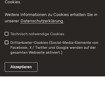
Cookies.
Youtube
Weitere Informationen zu Cookies erhalten Sie in
Zum 
unserer
Datenschutzerklärung
.
Kontakt
Datenschutz
Erklärung zur
Benutzungshinweise
Technisch notwendige Cookies
Barrierefreiheit
Drittanbieter-Cookies (Social-Media-Elemente von
Impressum
Cookies
Facebook, X / Twitter und Google werden auf der
gesamten Webseite aktiviert.)
Akzeptieren
Link zum Landesportal