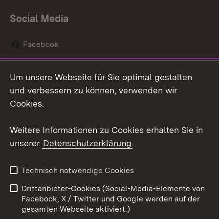
Social Media
Facebook
Instagram
Um unsere Webseite für Sie optimal gestalten
Social Wall
und verbessern zu können, verwenden wir
Cookies.
Youtube
Weitere Informationen zu Cookies erhalten Sie in
Zum 
unserer
Datenschutzerklärung
.
Kontakt
Datenschutz
Erklärung zur
Benutzungshinweise
Technisch notwendige Cookies
Barrierefreiheit
Drittanbieter-Cookies (Social-Media-Elemente von
Impressum
Cookies
Facebook, X / Twitter und Google werden auf der
gesamten Webseite aktiviert.)