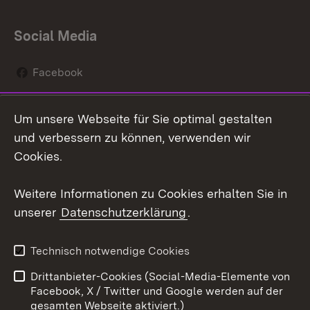
Social Media
Facebook
Instagram
Um unsere Webseite für Sie optimal gestalten
Social Wall
und verbessern zu können, verwenden wir
Cookies.
Youtube
Weitere Informationen zu Cookies erhalten Sie in
Zum 
unserer
Datenschutzerklärung
.
Kontakt
Datenschutz
Erklärung zur
Benutzungshinweise
Technisch notwendige Cookies
Barrierefreiheit
Drittanbieter-Cookies (Social-Media-Elemente von
Impressum
Cookies
Facebook, X / Twitter und Google werden auf der
gesamten Webseite aktiviert.)