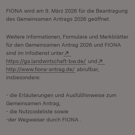
FIONA wird am 9. März 2026 für die Beantragung
des Gemeinsamen Antrags 2026 geöffnet.
Weitere Informationen, Formulare und Merkblätter
für den Gemeinsamen Antrag 2026 und FIONA
Extern:
sind im Infodienst unter
(Öffnet in neuem Fe
Extern:
https://ga.landwirtschaft-bw.de/
und
(Öffnet in neuem Fenste
http://www.fiona-antrag.de/
abrufbar,
insbesondere:
- die Erläuterungen und Ausfüllhinweise zum
Gemeinsamen Antrag,
- die Nutzcodeliste sowie
-der Wegweiser durch FIONA .