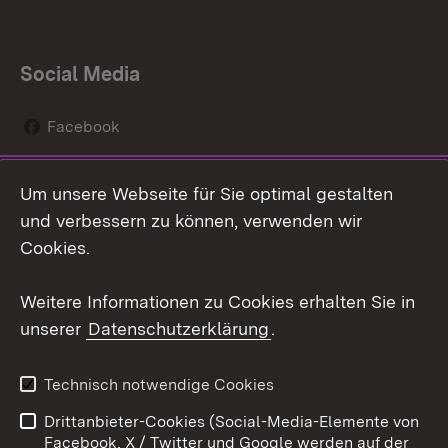
Social Media
Facebook
Instagram
Um unsere Webseite für Sie optimal gestalten
Social Wall
und verbessern zu können, verwenden wir
Cookies.
Youtube
Weitere Informationen zu Cookies erhalten Sie in
Zum 
unserer
Datenschutzerklärung
.
Kontakt
Datenschutz
Erklärung zur
Benutzungshinweise
Technisch notwendige Cookies
Barrierefreiheit
Drittanbieter-Cookies (Social-Media-Elemente von
Impressum
Cookies
Facebook, X / Twitter und Google werden auf der