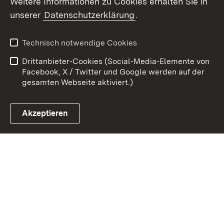
Weitere Informationen zu Cookies erhalten Sie in
Zum 
unserer
Datenschutzerklärung
.
Kontakt
Datenschutz
Erklärung zur
Benutzungshinweise
Technisch notwendige Cookies
Barrierefreiheit
Drittanbieter-Cookies (Social-Media-Elemente von
Impressum
Cookies
Facebook, X / Twitter und Google werden auf der
gesamten Webseite aktiviert.)
Akzeptieren
Link zum Landesportal