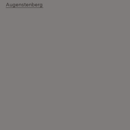
(Öffnet in neuem Fenster)
Augenstenberg