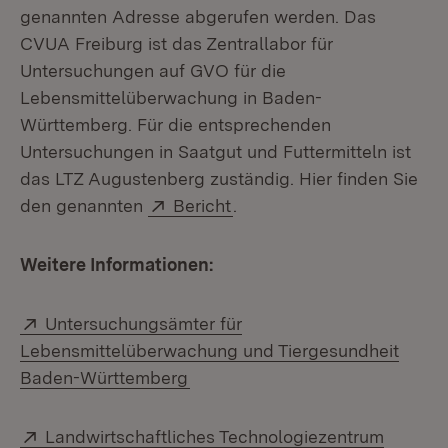
genannten Adresse abgerufen werden. Das
CVUA Freiburg ist das Zentrallabor für
Untersuchungen auf GVO für die
Lebensmittelüberwachung in Baden-
Württemberg. Für die entsprechenden
Untersuchungen in Saatgut und Futtermitteln ist
das LTZ Augustenberg zuständig. Hier finden Sie
Extern:
(Öffnet in neuem Fenster)
den genannten
Bericht
.
Weitere Informationen:
Extern:
Untersuchungsämter für
Lebensmittelüberwachung und Tiergesundheit
(Öffnet in neuem Fenster)
Baden-Württemberg
Extern:
Landwirtschaftliches Technologiezentrum