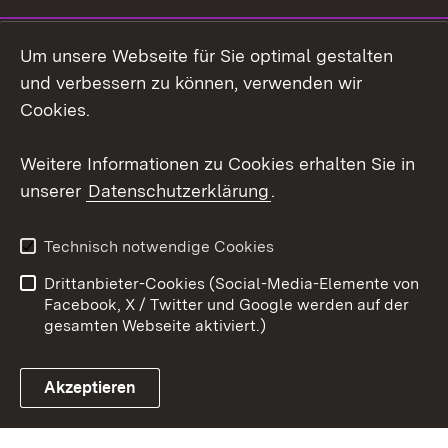
Instagram
Um unsere Webseite für Sie optimal gestalten
Social Wall
und verbessern zu können, verwenden wir
Cookies.
Youtube
Weitere Informationen zu Cookies erhalten Sie in
Zum 
unserer
Datenschutzerklärung
.
Kontakt
Datenschutz
Erklärung zur
Benutzungshinweise
Technisch notwendige Cookies
Barrierefreiheit
Drittanbieter-Cookies (Social-Media-Elemente von
Impressum
Cookies
Facebook, X / Twitter und Google werden auf der
gesamten Webseite aktiviert.)
Akzeptieren
Link zum Landesportal