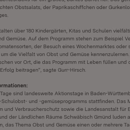
hten Obstsalats, der Paprikaschiffchen oder Gurkenlol
ges.
alten über 180 Kindergärten, Kitas und Schulen vielfäl
nd Gemüse. Auf dem Programm stehen zum Beispiel V
Tomatensorten, der Besuch eines Wochenmarktes oder
um die Vielfalt von Obst und Gemüse kennenzulernen.
chen vor Ort, die das Programm mit Leben füllen und 
rfolg beitragen“, sagte Gurr-Hirsch.
ormationen:
-Tage sind landesweite Aktionstage in Baden-Württemb
-Schulobst- und -gemüseprogramms stattfinden. Das Mi
 und Verbraucherschutz sowie die Landesanstalt für 
 und der Ländlichen Räume Schwäbisch Gmünd luden a
in, das Thema Obst und Gemüse einen oder mehrere Ta