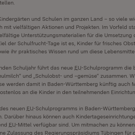
tellen.
 Kindergärten und Schulen im ganzen Land – so viele wi
ch mit vielfältigen Aktionen und Projekten. Im Vorfeld 
ielfältige Unterstützungsmaterialien für die Umsetzung
iel der Schulfrucht-Tage ist es, Kinder für frisches O
owie ihr praktisches Wissen rund um diese Lebensmittel
en Schuljahr führt das neue
EU
-Schulprogramm die 
ulmilch“ und „Schulobst- und –gemüse“ zusammen. Wi
e werden damit in Baden-Württemberg künftig auch M
ostenlos an die Kinder in den teilnehmenden Einrichtung
 des neuen
EU
-Schulprogramms in Baden-Württemberg
h. Darüber hinaus können auch Kindertageseinrichtung
hend
EU
-Mittel verfügbar sind. Um mitmachen zu können
ine Zulassung des Regierungspräsidiums Tübingen für 