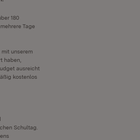
über 180
 mehrere Tage
 mit unserem
t haben,
Budget ausreicht
äßig kostenlos
d
eichen Schultag.
tens