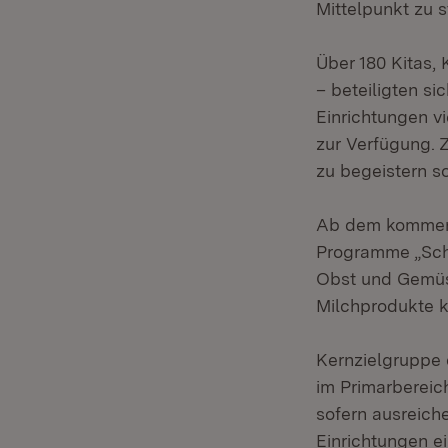
Mittelpunkt zu s
Über 180 Kitas,
– beteiligten si
Einrichtungen v
zur Verfügung. Z
zu begeistern s
Ab dem kommend
Programme „Sch
Obst und Gemüs
Milchprodukte k
Kernzielgruppe
im Primarbereic
sofern ausreic
Einrichtungen e