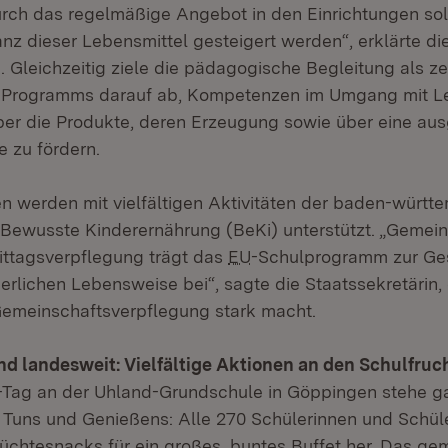
urch das regelmäßige Angebot in den Einrichtungen sol
nz dieser Lebensmittel gesteigert werden“, erklärte di
. Gleichzeitig ziele die pädagogische Begleitung als ze
s Programms darauf ab, Kompetenzen im Umgang mit L
ber die Produkte, deren Erzeugung sowie über eine a
 zu fördern.
en werden mit vielfältigen Aktivitäten der baden-würt
e Bewusste Kinderernährung (BeKi) unterstützt. „Gemein
ttagsverpflegung trägt das
EU
-Schulprogramm zur Ges
erlichen Lebensweise bei“, sagte die Staatssekretärin, 
emeinschaftsverpflegung stark macht.
d landesweit: Vielfältige Aktionen an den Schulfruc
-Tag an der Uhland-Grundschule in Göppingen stehe g
 Tuns und Genießens: Alle 270 Schülerinnen und Schüle
rüchtesnacks für ein großes, buntes Buffet her. Das g