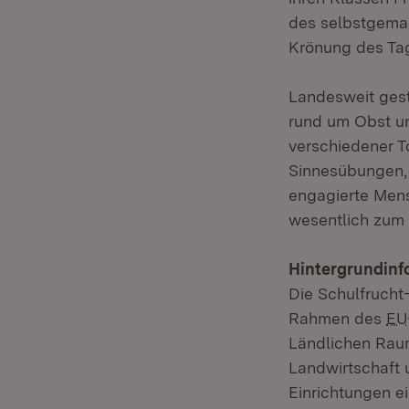
des selbstgemac
Krönung des Ta
Landesweit gest
rund um Obst u
verschiedener 
Sinnesübungen, 
engagierte Mens
wesentlich zum E
Hintergrundinf
Die Schulfrucht
Rahmen des
EU
Ländlichen Raum
Landwirtschaft
Einrichtungen e