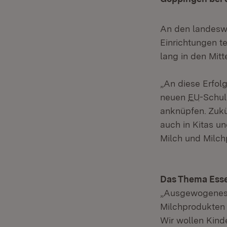
An den landeswe
Einrichtungen t
lang in den Mitt
„An diese Erfo
neuen
EU
-Schul
anknüpfen. Zukü
auch in Kitas u
Milch und Milchp
Das Thema Esse
„Ausgewogenes 
Milchprodukten s
Wir wollen Kind