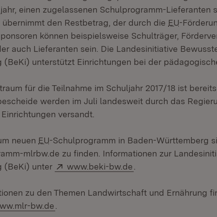
ljahr, einen zugelassenen Schulprogramm-Lieferanten 
 übernimmt den Restbetrag, der durch die
EU
-Förderun
Sponsoren können beispielsweise Schulträger, Fördervere
r auch Lieferanten sein. Die Landesinitiative Bewusst
 (BeKi) unterstützt Einrichtungen bei der pädagogisc
raum für die Teilnahme im Schuljahr 2017/18 ist bereit
escheide werden im Juli landesweit durch das Regier
 Einrichtungen versandt.
zum neuen
EU
-Schulprogramm in Baden-Württemberg si
mm-mlrbw.de zu finden. Informationen zur Landesinit
Extern:
 (BeKi) unter
www.beki-bw.de
.
tionen zu den Themen Landwirtschaft und Ernährung fi
ww.mlr-bw.de
.