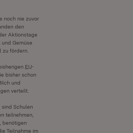
e noch nie zuvor
standen den
 der Aktionstage
bst und Gemüse
 zu fördern.
bisherigen
EU
-
e bisher schon
ilch und
en verteilt.
 sind Schulen
en teilnehmen,
, benötigen
die Teilnahme im