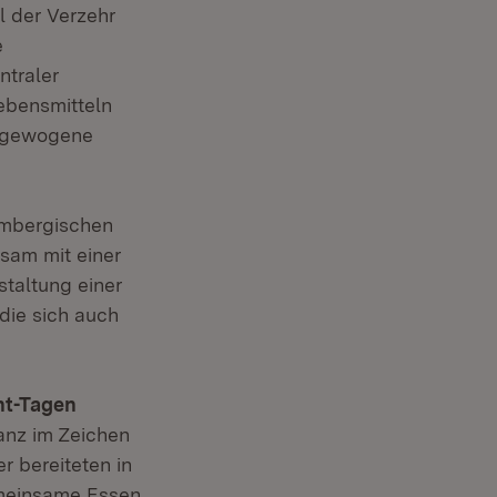
l der Verzehr
e
ntraler
ebensmitteln
usgewogene
tembergischen
sam mit einer
taltung einer
die sich auch
ht-Tagen
anz im Zeichen
r bereiteten in
emeinsame Essen