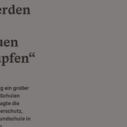
erden
uen
pfen“
g ein großer
d Schulen
agte die
erschutz,
rundschule in
n.