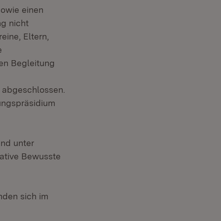
sowie einen
g nicht
ine, Eltern,
e
hen Begleitung
s abgeschlossen.
ungspräsidium
nd unter
iative Bewusste
nden sich im