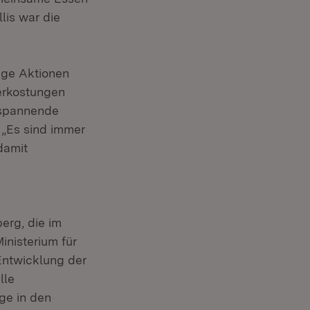
lis war die
tige Aktionen
erkostungen
 spannende
 „Es sind immer
damit
erg, die im
nisterium für
Entwicklung der
lle
ge in den