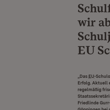
Schul
wir a
Schul
EU Sc
„Das
EU
-Schul
Erfolg. Aktuell
regelmäßig fris
Staatssekretär
Friedlinde Gur
Göppingen bei 