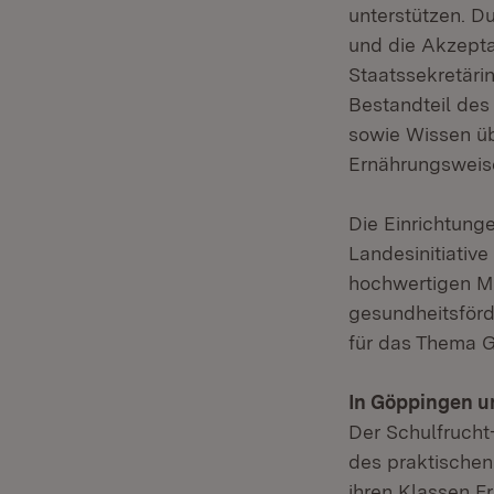
unterstützen. D
und die Akzepta
Staatssekretärin
Bestandteil de
sowie Wissen ü
Ernährungsweise
Die Einrichtung
Landesinitiativ
hochwertigen Mi
gesundheitsförd
für das Thema G
In Göppingen un
Der Schulfrucht
des praktischen
ihren Klassen F