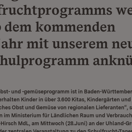
fruchtprogramms w
b dem kommenden
jahr mit unserem ne
hulprogramm anknü
obst- und -gemüseprogramm ist in Baden-Württember
 erhalten Kinder in über 3.600 Kitas, Kindergärten un
ches Obst und Gemüse von regionalen Lieferanten“, s
in im Ministerium für Ländlichen Raum und Verbrauch
r-Hirsch MdL, am Mittwoch (28.Juni) an der Uhland-G
der zentralen Veranstaltung zu den Schulfrucht-Tage