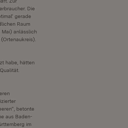
aft. Zur
erbraucher. Die
ptimal‘ gerade
ndlichen Raum
 Mai) anlässlich
(Ortenaukreis).
zt habe, hätten
ualität.
eren
zierter
eren“, betonte
mme aus Baden-
ürttemberg im