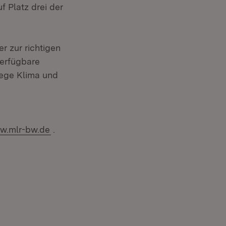
 Platz drei der
r zur richtigen
verfügbare
wege Klima und
w.mlr-bw.de
.