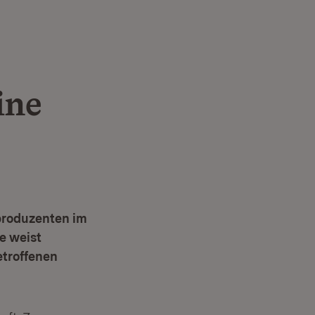
ine
rproduzenten im
e weist
etroffenen