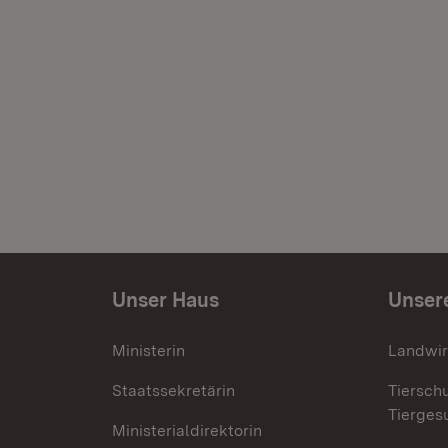
Unser Haus
Unser
Ministerin
Landwir
Staatssekretärin
Tiersch
Tierges
Ministerialdirektorin