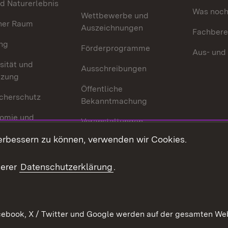
d Naturerlebnis
Was noch 
Wettbewerbe und
her Raum
Auszeichnungen
Fachbere
ng
Förderprogramme
Aus- und
sität und
Ausschreibungen
tzung
Öffentliche
cherschutz
Bekanntmachung
omie und
Veranstaltungen
ion
erbessern zu können, verwenden wir Cookies.
Mediathek
Publikationen
serer
Datenschutzerklärung
.
Kontakt
ebook, X / Twitter und Google werden auf der gesamten Webs