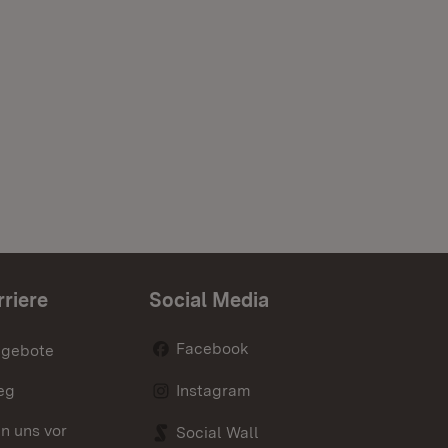
rriere
Social Media
Facebook
ngebote
eg
Instagram
en uns vor
Social Wall