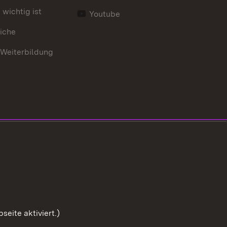
wichtig ist
Youtube
iche
 Weiterbildung
eite aktiviert.)
Zum Sei