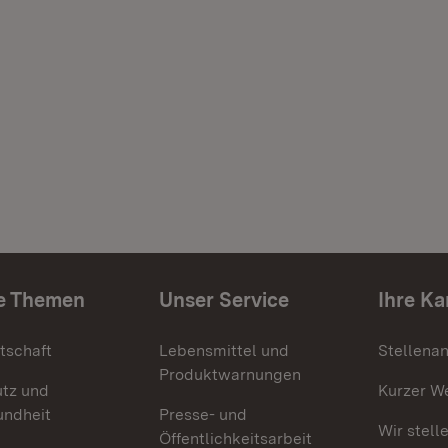
e Themen
Unser Service
Ihre Ka
tschaft
Lebensmittel und
Stellena
Produktwarnungen
utz und
Kurzer W
undheit
Presse- und
Wir stell
Öffentlichkeitsarbeit