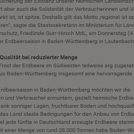
Sicherung der Existenz unserer heimischen Landwirtsch
t aber auch die Solidarität der Verbraucherinnen und V
kt ist, ist spitze. Deshalb gilt das Motto ‚regional ist o
ren“, sagte die Staatssekretärin im Ministerium für Lä
schutz, Friedlinde Gurr-Hirsch MdL, am Donnerstag (4.
er Erdbeersaison in Baden-Württemberg in Lautenbach 
Qualität bei reduzierter Menge
rost der Erdbeere im Südwesten teilweise arg zugeset
us Baden-Württemberg insgesamt eine hervorragende Q
Erdbeersaison in Baden-Württemberg möchten wir die
n und Verbraucher ermuntern, gezielt heimische Erdbe
ank sonniger Lagen, fruchtbarer Böden und hochqualifi
 das Land ideale Bedingungen für den Anbau von Erdbe
nd jede fünfte in Deutschland erzeugte Erdbeere sta
it einer Menge von rund 26.000 Tonnen habe Baden-W