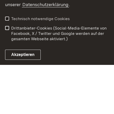
Zum 
unserer
Datenschutzerklärung
.
Kontakt
Datenschutz
Erklärung zur
Benutzungshinweise
Technisch notwendige Cookies
Barrierefreiheit
Drittanbieter-Cookies (Social-Media-Elemente von
Impressum
Cookies
Facebook, X / Twitter und Google werden auf der
gesamten Webseite aktiviert.)
Akzeptieren
Link zum Landesportal