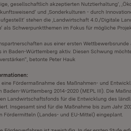
ge, gesellschaftlich akzeptierten Nutztierhaltung‘, ‚Ö
ukunftsweisend‘ und ‚Sonderkulturen - durch Innovatio
ufgestellt‘ stehen die ‚Landwirtschaft 4.0./Digitale Lan
e‘ als Schwerpunktthemen im Fokus für mögliche Projek
onspartnerschaften aus einer ersten Wettbewerbsrunde
ts in Baden-Württemberg aktiv. Diesen Schwung möchte
erstärken“, betonte Peter Hauk
ormationen:
st eine Fördermaßnahme des Maßnahmen- und Entwick
m Baden-Württemberg 2014-2020 (MEPL III). Die Maßn
n Landwirtschaftsfonds für die Entwicklung des länd
iert. Insgesamt sind für die Maßnahme bis zum Jahr 20
an Fördermitteln (Landes- und EU-Mittel) eingeplant.
Förderverfahren ist zweistufig. In der ersten Stufe erf