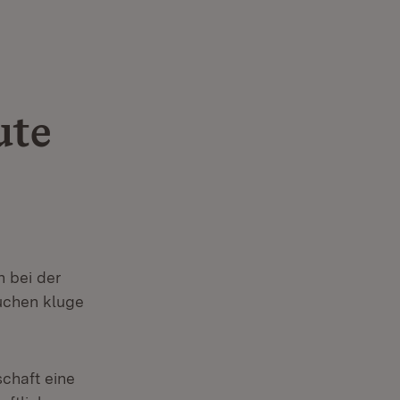
ute
n bei der
suchen kluge
schaft eine