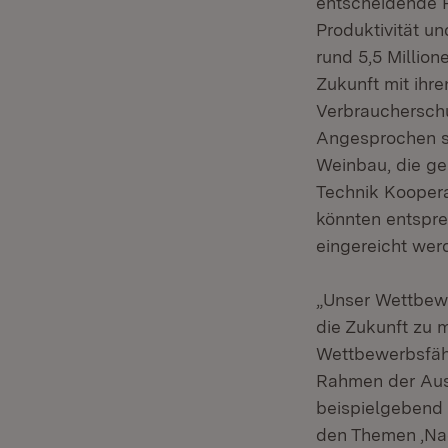
entscheidende R
Produktivität u
rund 5,5 Millio
Zukunft mit ihre
Verbraucherschu
Angesprochen se
Weinbau, die ge
Technik Koopera
könnten entspre
eingereicht wer
„Unser Wettbewe
die Zukunft zu m
Wettbewerbsfähi
Rahmen der Aus
beispielgebend 
den Themen ‚Nac