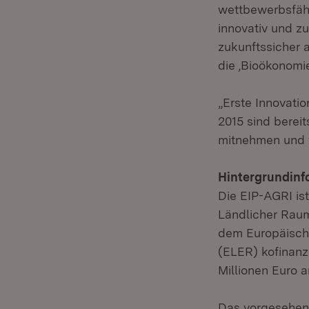
wettbewerbsfähi
innovativ und z
zukunftssicher a
die ‚Bioökonomi
„Erste Innovati
2015 sind berei
mitnehmen und v
Hintergrundinf
Die EIP-AGRI i
Ländlicher Rau
dem Europäische
(ELER) kofinanz
Millionen Euro 
Das vorgesehene 