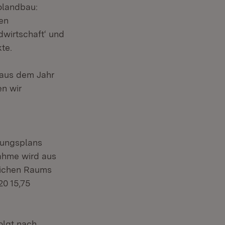
kolandbau:
nen
dwirtschaft‘ und
te.
 aus dem Jahr
n wir
lungsplans
ahme wird aus
lichen Raums
20 15,75
olgt nach