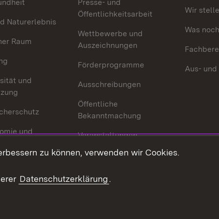
undheit
Presse- und
Wir stell
Öffentlichkeitsarbeit
d Naturerlebnis
Was noch 
Wettbewerbe und
her Raum
Auszeichnungen
Fachbere
ng
Förderprogramme
Aus- und
sität und
Ausschreibungen
tzung
Öffentliche
cherschutz
Bekanntmachung
omie und
Veranstaltungen
ion
erbessern zu können, verwenden wir Cookies.
Mediathek
Publikationen
serer
Datenschutzerklärung
.
Kontakt