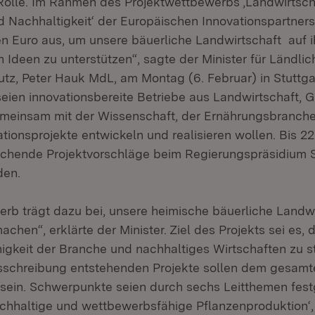
olle. Im Rahmen des Projektwettbewerbs ‚Landwirtsch
nd Nachhaltigkeit‘ der Europäischen Innovationspartners
nen Euro aus, um unsere bäuerliche Landwirtschaft auf 
n Ideen zu unterstützen“, sagte der Minister für Ländl
tz, Peter Hauk MdL, am Montag (6. Februar) in Stuttga
ien innovationsbereite Betriebe aus Landwirtschaft, G
meinsam mit der Wissenschaft, der Ernährungsbranche
tionsprojekte entwickeln und realisieren wollen. Bis 22
chende Projektvorschläge beim Regierungspräsidium S
den.
rb trägt dazu bei, unsere heimische bäuerliche Landwirt
achen“, erklärte der Minister. Ziel des Projekts sei es, d
gkeit der Branche und nachhaltiges Wirtschaften zu st
schreibung entstehenden Projekte sollen dem gesamt
sein. Schwerpunkte seien durch sechs Leitthemen fes
hhaltige und wettbewerbsfähige Pflanzenproduktion‘, 