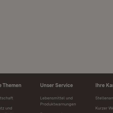
e Themen
Unser Service
Ihre Ka
tschaft
Lebensmittel und
Stellena
Produktwarnungen
utz und
Kurzer W