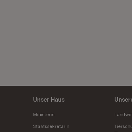
Unser Haus
Unser
Ministerin
Landwir
Staatssekretärin
Tiersch