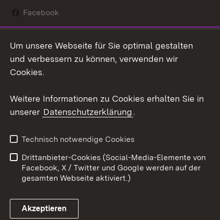
Facebook
Instagram
Um unsere Webseite für Sie optimal gestalten
Social Wall
und verbessern zu können, verwenden wir
Cookies.
Youtube
Weitere Informationen zu Cookies erhalten Sie in
Zum 
unserer
Datenschutzerklärung
.
Kontakt
Datenschutz
Erklärung zur
Benutzungshinweise
Technisch notwendige Cookies
Barrierefreiheit
Drittanbieter-Cookies (Social-Media-Elemente von
Impressum
Cookies
Facebook, X / Twitter und Google werden auf der
gesamten Webseite aktiviert.)
Akzeptieren
Link zum Landesportal