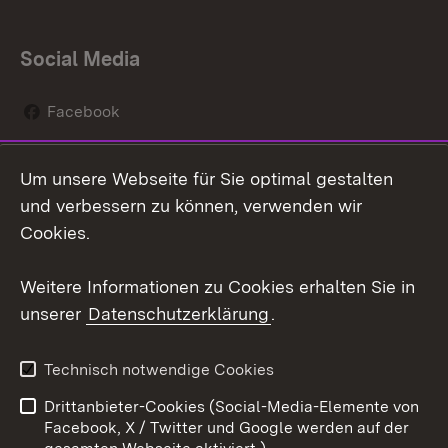
Social Media
Facebook
Instagram
Um unsere Webseite für Sie optimal gestalten
Social Wall
und verbessern zu können, verwenden wir
Cookies.
Youtube
Weitere Informationen zu Cookies erhalten Sie in
Zum 
unserer
Datenschutzerklärung
.
Kontakt
Datenschutz
Erklärung zur
Benutzungshinweise
Technisch notwendige Cookies
Barrierefreiheit
Drittanbieter-Cookies (Social-Media-Elemente von
Impressum
Cookies
Facebook, X / Twitter und Google werden auf der