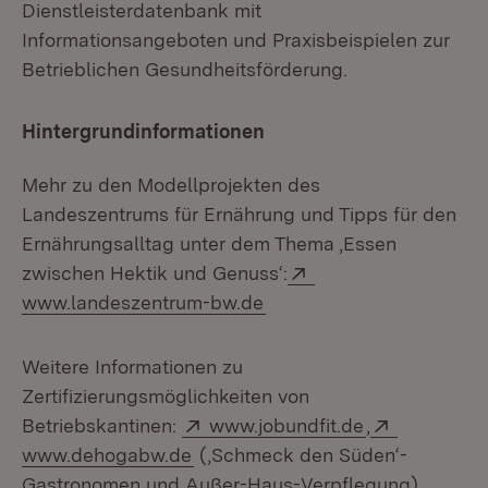
Dienstleisterdatenbank mit
Informationsangeboten und Praxisbeispielen zur
Betrieblichen Gesundheitsförderung.
Hintergrundinformationen
Mehr zu den Modellprojekten des
Landeszentrums für Ernährung und Tipps für den
Ernährungsalltag unter dem Thema ‚Essen
Extern:
zwischen Hektik und Genuss‘:
(Öffnet in neuem Fenster
www.landeszentrum-bw.de
Weitere Informationen zu
Zertifizierungsmöglichkeiten von
Extern:
(Öffnet in ne
Extern:
Betriebskantinen:
www.jobundfit.de
,
(Öffnet in neuem Fenster)
www.dehogabw.de
(‚Schmeck den Süden‘-
Gastronomen und Außer-Haus-Verpflegung)