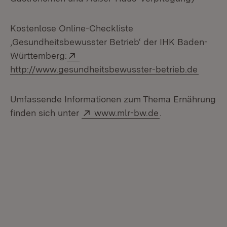
Kostenlose Online-Checkliste
‚Gesundheitsbewusster Betrieb‘ der IHK Baden-
Extern:
Württemberg:
(Öffne
http://www.gesundheitsbewusster-betrieb.de
Umfassende Informationen zum Thema Ernährung
Extern:
(Öffnet in neuem
finden sich unter
www.mlr-bw.de
.