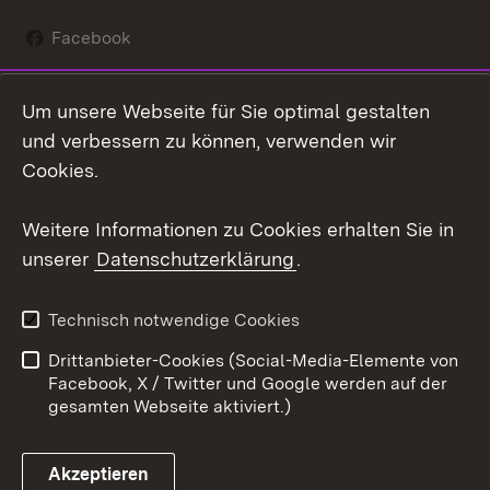
Facebook
Instagram
Um unsere Webseite für Sie optimal gestalten
Social Wall
und verbessern zu können, verwenden wir
Cookies.
Youtube
Weitere Informationen zu Cookies erhalten Sie in
Zum 
unserer
Datenschutzerklärung
.
Kontakt
Datenschutz
Erklärung zur
Benutzungshinweise
Technisch notwendige Cookies
Barrierefreiheit
Drittanbieter-Cookies (Social-Media-Elemente von
Impressum
Cookies
Facebook, X / Twitter und Google werden auf der
gesamten Webseite aktiviert.)
Akzeptieren
Link zum Landesportal