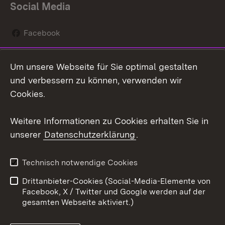
Social Media
Facebook
Instagram
Um unsere Webseite für Sie optimal gestalten
Social Wall
und verbessern zu können, verwenden wir
Cookies.
Youtube
Weitere Informationen zu Cookies erhalten Sie in
Zum 
unserer
Datenschutzerklärung
.
Kontakt
Datenschutz
Erklärung zur
Benutzungshinweise
Technisch notwendige Cookies
Barrierefreiheit
Drittanbieter-Cookies (Social-Media-Elemente von
Impressum
Cookies
Facebook, X / Twitter und Google werden auf der
gesamten Webseite aktiviert.)