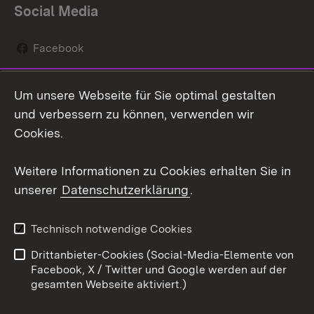
Social Media
Facebook
Instagram
Um unsere Webseite für Sie optimal gestalten
Social Wall
und verbessern zu können, verwenden wir
Cookies.
Youtube
Weitere Informationen zu Cookies erhalten Sie in
Zum 
unserer
Datenschutzerklärung
.
Kontakt
Datenschutz
Erklärung zur
Benutzungshinweise
Technisch notwendige Cookies
Barrierefreiheit
Drittanbieter-Cookies (Social-Media-Elemente von
Impressum
Cookies
Facebook, X / Twitter und Google werden auf der
gesamten Webseite aktiviert.)