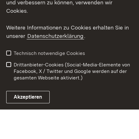
und verbessern zu können, verwenden wir
Cookies.
Youtube
Weitere Informationen zu Cookies erhalten Sie in
Zum 
unserer
Datenschutzerklärung
.
Kontakt
Datenschutz
Erklärung zur
Benutzungshinweise
Technisch notwendige Cookies
Barrierefreiheit
Drittanbieter-Cookies (Social-Media-Elemente von
Impressum
Cookies
Facebook, X / Twitter und Google werden auf der
gesamten Webseite aktiviert.)
Akzeptieren
Link zum Landesportal