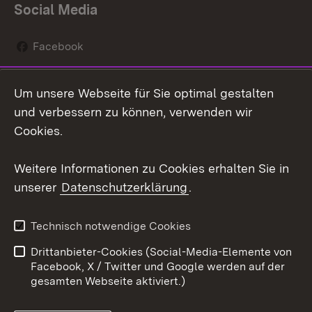
Social Media
Facebook
Instagram
Um unsere Webseite für Sie optimal gestalten
Social Wall
und verbessern zu können, verwenden wir
Cookies.
Youtube
Weitere Informationen zu Cookies erhalten Sie in
Zum 
unserer
Datenschutzerklärung
.
Kontakt
Datenschutz
Erklärung zur
Benutzungshinweise
Technisch notwendige Cookies
Barrierefreiheit
Drittanbieter-Cookies (Social-Media-Elemente von
Impressum
Cookies
Facebook, X / Twitter und Google werden auf der
gesamten Webseite aktiviert.)