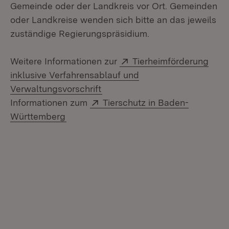
Gemeinde oder der Landkreis vor Ort. Gemeinden
oder Landkreise wenden sich bitte an das jeweils
zuständige Regierungspräsidium.
Extern:
Weitere Informationen zur
Tierheimförderung
inklusive Verfahrensablauf und
(Öffnet in neuem Fenster)
Verwaltungsvorschrift
Extern:
Informationen zum
Tierschutz in Baden-
(Öffnet in neuem Fenster)
Württemberg