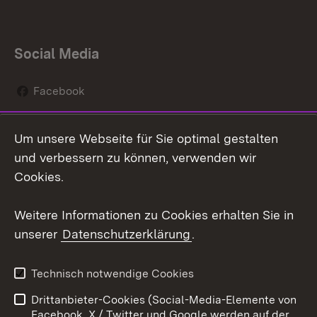
Social Media
Facebook
Instagram
Um unsere Webseite für Sie optimal gestalten
Social Wall
und verbessern zu können, verwenden wir
Cookies.
Youtube
Weitere Informationen zu Cookies erhalten Sie in
Zum 
unserer
Datenschutzerklärung
.
Kontakt
Datenschutz
Erklärung zur
Benutzungshinweise
Technisch notwendige Cookies
Barrierefreiheit
Drittanbieter-Cookies (Social-Media-Elemente von
Impressum
Cookies
Facebook, X / Twitter und Google werden auf der