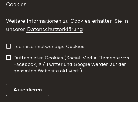
Cookies.
Youtube
Weitere Informationen zu Cookies erhalten Sie in
Zum 
unserer
Datenschutzerklärung
.
Kontakt
Datenschutz
Erklärung zur
Benutzungshinweise
Technisch notwendige Cookies
Barrierefreiheit
Drittanbieter-Cookies (Social-Media-Elemente von
Impressum
Cookies
Facebook, X / Twitter und Google werden auf der
gesamten Webseite aktiviert.)
Akzeptieren
Link zum Landesportal