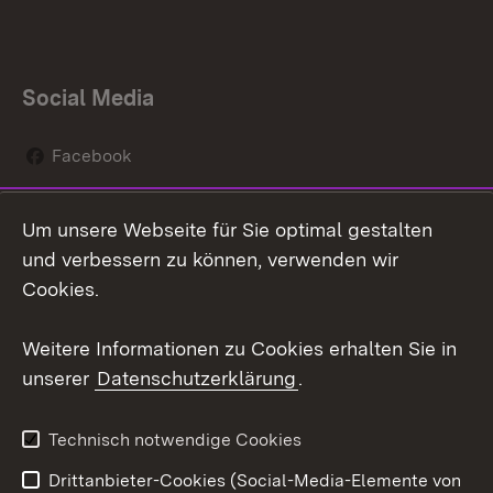
Social Media
Facebook
Instagram
Um unsere Webseite für Sie optimal gestalten
Social Wall
und verbessern zu können, verwenden wir
Cookies.
Youtube
Weitere Informationen zu Cookies erhalten Sie in
Zum 
unserer
Datenschutzerklärung
.
Kontakt
Datenschutz
Erklärung zur
Benutzungshinweise
Technisch notwendige Cookies
Barrierefreiheit
Drittanbieter-Cookies (Social-Media-Elemente von
Impressum
Cookies