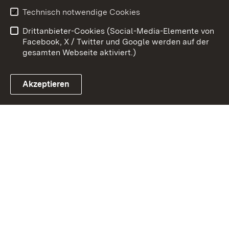
Erklärung zur
Benutzungshinweise
Technisch notwendige Cookies
Barrierefreiheit
Drittanbieter-Cookies (Social-Media-Elemente von
Impressum
Cookies
Facebook, X / Twitter und Google werden auf der
gesamten Webseite aktiviert.)
Akzeptieren
Link zum Landesportal