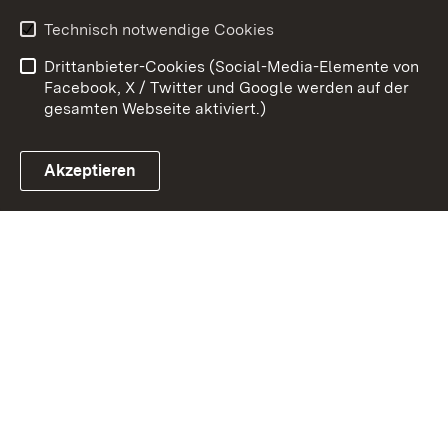
Erklärung zur
Benutzungshinweise
Technisch notwendige Cookies
Barrierefreiheit
Drittanbieter-Cookies (Social-Media-Elemente von
Impressum
Cookies
Facebook, X / Twitter und Google werden auf der
gesamten Webseite aktiviert.)
Akzeptieren
Link zum Landesportal