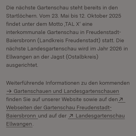
Die nächste Gartenschau steht bereits in den
Startlöchern. Vom 23. Mai bis 12. Oktober 2025
findet unter dem Motto ,TAL X‘ eine
interkommunale Gartenschau in Freudenstadt-
Baiersbronn (Landkreis Freudenstadt) statt. Die
nächste Landesgartenschau wird im Jahr 2026 in
Ellwangen an der Jagst (Ostalbkreis)
ausgerichtet.
Weiterführende Informationen zu den kommenden
Gartenschauen und Landesgartenschauen
Exte
finden Sie auf unserer Website sowie auf den
Webseiten der Gartenschau Freudenstadt-
(Öffnet in neuem Fenster)
Extern:
Baiersbronn
und auf der
Landesgartenschau
(Öffnet in neuem Fenster)
Ellwangen
.