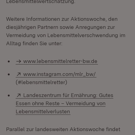
Lebensmittelwertschätzung.
Weitere Informationen zur Aktionswoche, den
diesjährigen Partnern sowie Anregungen zur
Vermeidung von Lebensmittelverschwendung im
Alltag finden Sie unter:
www.lebensmittelretter-bw.de
Extern:
(Öffnet in neue
www.instagram.com/mlr_bw/
(#lebensmittelretter)
Extern:
Landeszentrum für Ernährung: Gutes
Essen ohne Reste – Vermeidung von
(Öffnet in neuem Fenster)
Lebensmittelverlusten
Parallel zur landesweiten Aktionswoche findet