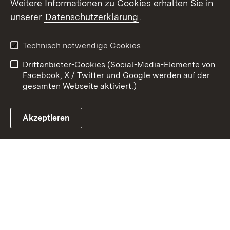
Weitere Informationen zu Cookies erhalten Sie in
Zum 
unserer
Datenschutzerklärung
.
Kontakt
Datenschutz
Erklärung zur
Benutzungshinweise
Technisch notwendige Cookies
Barrierefreiheit
Drittanbieter-Cookies (Social-Media-Elemente von
Impressum
Cookies
Facebook, X / Twitter und Google werden auf der
gesamten Webseite aktiviert.)
Akzeptieren
Link zum Landesportal