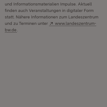
und Informationsmaterialien Impulse. Aktuell
finden auch Veranstaltungen in digitaler Form
statt. Nähere Informationen zum Landeszentrum
Extern:
und zu Terminen unter
www.landeszentrum-
(Öffnet in neuem Fenster)
bw.de
.