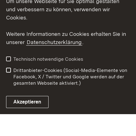
Um unsere Webseite für Sie optimal gestalten
Social Wall
und verbessern zu können, verwenden wir
Cookies.
Youtube
Weitere Informationen zu Cookies erhalten Sie in
Zum 
unserer
Datenschutzerklärung
.
Kontakt
Datenschutz
Erklärung zur
Benutzungshinweise
Technisch notwendige Cookies
Barrierefreiheit
Drittanbieter-Cookies (Social-Media-Elemente von
Impressum
Cookies
Facebook, X / Twitter und Google werden auf der
gesamten Webseite aktiviert.)
Akzeptieren
Link zum Landesportal