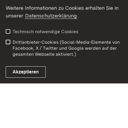
Weitere Informationen zu Cookies erhalten Sie in
Zum 
unserer
Datenschutzerklärung
.
Kontakt
Datenschutz
Erklärung zur
Benutzungshinweise
Technisch notwendige Cookies
Barrierefreiheit
Drittanbieter-Cookies (Social-Media-Elemente von
Impressum
Cookies
Facebook, X / Twitter und Google werden auf der
gesamten Webseite aktiviert.)
Akzeptieren
Link zum Landesportal