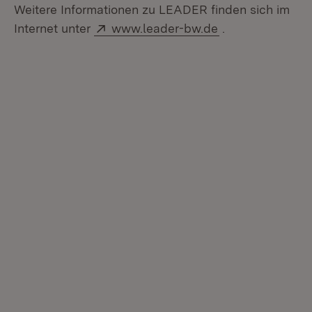
Weitere Informationen zu LEADER finden sich im
Extern:
(Öffnet in neuem
Internet unter
www.leader-bw.de
.