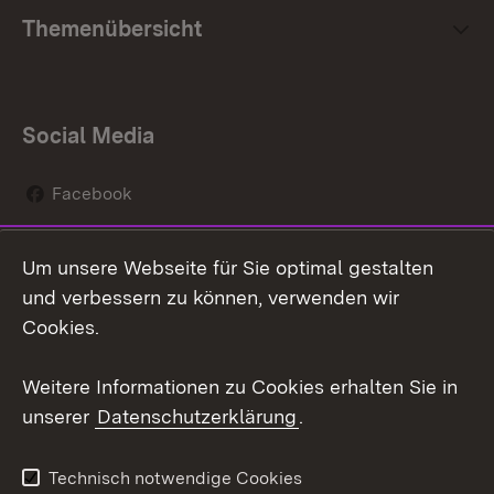
Themenübersicht
Social Media
Facebook
Instagram
Um unsere Webseite für Sie optimal gestalten
Social Wall
und verbessern zu können, verwenden wir
Cookies.
Youtube
Weitere Informationen zu Cookies erhalten Sie in
Zum 
unserer
Datenschutzerklärung
.
Kontakt
Datenschutz
Erklärung zur
Benutzungshinweise
Technisch notwendige Cookies
Barrierefreiheit