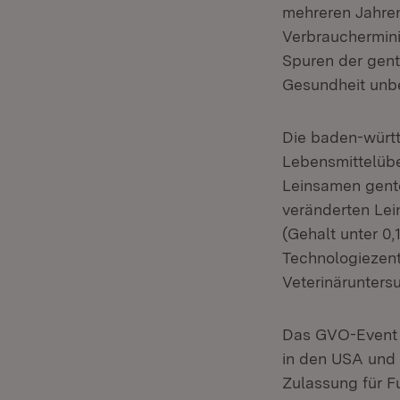
mehreren Jahren
Verbrauchermini
Spuren der gent
Gesundheit unb
Die baden-würt
Lebensmittelübe
Leinsamen gente
veränderten Lei
(Gehalt unter 0
Technologiezen
Veterinärunters
Das GVO-Event F
in den USA und 
Zulassung für F