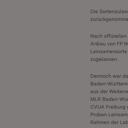
Die Sortenzulas
zurückgenommen
Nach offizielle
Anbau von FP 96
Leinsamensorte 
zugelassen.
Dennoch war da
Baden-Württemb
aus der Weiterv
MLR Baden-Württ
CVUA Freiburg u
Proben Leinsam
Rahmen der Lebe