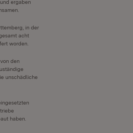
efund ergaben
insamen.
ttemberg, in der
gesamt acht
fert worden.
 von den
zuständige
ie unschädliche
eingesetzten
triebe
baut haben.