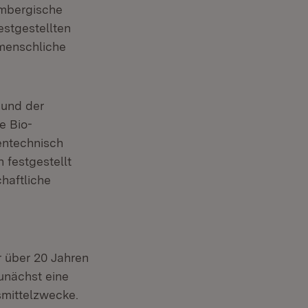
embergische
estgestellten
menschliche
 und der
e Bio-
entechnisch
 festgestellt
haftliche
 über 20 Jahren
unächst eine
smittelzwecke.