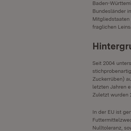
Baden-Württemb
Bundesländer in
Mitgliedstaaten 
fraglichen Lein
Hintergr
Seit 2004 unter
stichprobenarti
Zuckerrüben) a
letzten Jahren 
Zuletzt wurden
In der EU ist g
Futtermittelzwe
Nulltoleranz, so