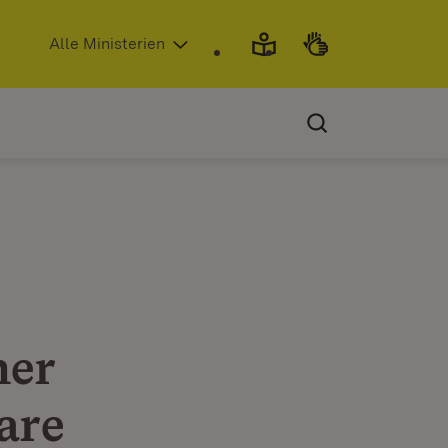
(Öffnet in neuem Fenster)
Alle Ministerien
her
are