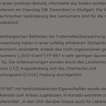
 einen positiven Befund, informierte das baden-württ
sterium am Dienstag (08. Dezember) in Stuttgart. Die f
echnischen Veränderung des Leinsamens sind für die 
edenklich.
tembergischen Behörden der Futtermittelüberwachung
rwachung haben in einer zufällig erhobenen Stichprob
chnisch veränderte Anteile des nicht zugelassenen g
nsamens („GVO-Event“) FP 967 in sehr geringen Spuren
,1 %). Die Untersuchungen wurden durch das Landwirtsc
trum (LTZ) Augustenberg und das Chemische und
uchungsamt (CVUA) Freiburg durchgeführt.
P 967 mit herbizidtoleranten Eigenschaften wurde vor
Kanada zum Anbau zugelassen. In Kanada existierte z
uttermittel-, in den USA darüber hinaus auch für Leben