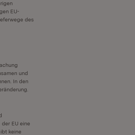
rigen
igen EU-
Lieferwege des
wachung
einsamen und
nen. In den
Veränderung.
d
n der EU eine
gibt keine