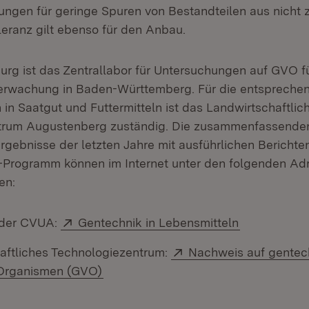
gen für geringe Spuren von Bestandteilen aus nicht
leranz gilt ebenso für den Anbau.
rg ist das Zentrallabor für Untersuchungen auf GVO fü
erwachung in Baden-Württemberg. Für die entspreche
in Saatgut und Futtermitteln ist das Landwirtschaftlic
trum Augustenberg zuständig. Die zusammenfassende
gebnisse der letzten Jahre mit ausführlichen Bericht
-Programm können im Internet unter den folgenden Ad
en:
Extern:
(Öffnet in n
 der CVUA:
Gentechnik in Lebensmitteln
Extern:
aftliches Technologiezentrum:
Nachweis auf gentec
(Öffnet in neuem Fenster)
 Organismen (GVO)