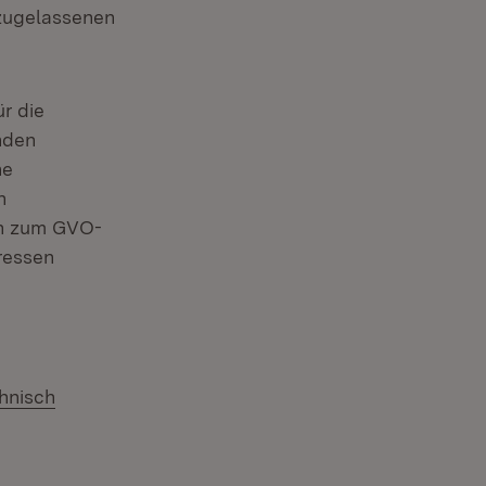
 zugelassenen
r die
nden
he
n
en zum GVO-
ressen
euem Fenster)
hnisch