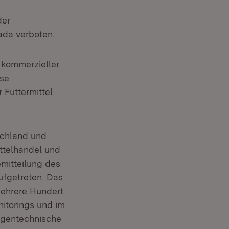
der
ada verboten.
 kommerzieller
ese
 Futtermittel
schland und
telhandel und
emitteilung des
ufgetreten. Das
mehrere Hundert
itorings und im
 gentechnische