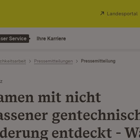
Extern:
Landesportal
ser Service
Ihre Karriere
chkeitsarbeit
Pressemitteilungen
Pressemitteilung
z
amen mit nicht
assener gentechnisc
derung entdeckt - W