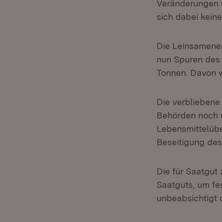
Veränderungen u
sich dabei kein
Die Leinsamener
nun Spuren des
Tonnen. Davon w
Die verblieben
Behörden noch u
Lebensmittelüb
Beseitigung de
Die für Saatgut
Saatguts, um fes
unbeabsichtigt 