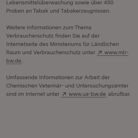
Lebensmittelüberwachung sowie über 450
Proben an Tabak und Tabakerzeugnissen.
Weitere Informationen zum Thema
Verbraucherschutz finden Sie auf der
Internetseite des Ministeriums für Ländlichen
Extern:
Raum und Verbraucherschutz unter
www.mlr-
(Öffnet in neuem Fenster)
bw.de
.
Umfassende Informationen zur Arbeit der
Chemischen Veterinär- und Untersuchungsämter
Extern:
(Öffnet in n
sind im Internet unter
www.ua-bw.de
abrufbar.