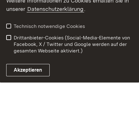
Weitere Informationen zu Cookies erhalten Sie in
unserer
Datenschutzerklärung
.
Link zum Landesportal
Technisch notwendige Cookies
Drittanbieter-Cookies (Social-Media-Elemente von
Facebook, X / Twitter und Google werden auf der
gesamten Webseite aktiviert.)
Akzeptieren