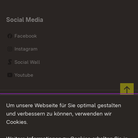
Social Media
Facebook
Instagram
Social Wall
Youtube
Zum 
Kontakt
Datenschutz
Um unsere Webseite für Sie optimal gestalten
Erklärung zur
Benutzungshinweise
und verbessern zu können, verwenden wir
Barrierefreiheit
Cookies.
Impressum
Cookies