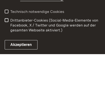
Kontakt
Datenschutz
Erklärung zur
Benutzungshinweise
Technisch notwendige Cookies
Barrierefreiheit
Drittanbieter-Cookies (Social-Media-Elemente von
Impressum
Cookies
Facebook, X / Twitter und Google werden auf der
gesamten Webseite aktiviert.)
Akzeptieren
Link zum Landesportal