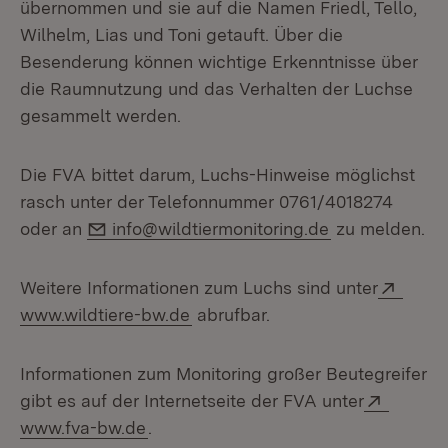
übernommen und sie auf die Namen Friedl, Tello,
Wilhelm, Lias und Toni getauft. Über die
Besenderung können wichtige Erkenntnisse über
die Raumnutzung und das Verhalten der Luchse
gesammelt werden.
Die FVA bittet darum, Luchs-Hinweise möglichst
rasch unter der Telefonnummer 0761/4018274
E-Mail:
oder an
info@wildtiermonitoring.de
zu melden.
Exter
Weitere Informationen zum Luchs sind unter
(Öffnet in neuem Fenster)
www.wildtiere-bw.de
abrufbar.
Informationen zum Monitoring großer Beutegreifer
Extern:
gibt es auf der Internetseite der FVA unter
(Öffnet in neuem Fenster)
www.fva-bw.de
.