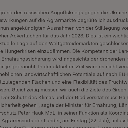
grund des russischen Angriffskriegs gegen die Ukrain
wirkungen auf die Agrarmärkte begrüße ich ausdrückl
nun angekündigten Ausnahmen von der Stilllegung von
cher Ackerflächen für das Jahr 2023. Dies ist ein wichti
aktuelle Lage auf den Weltgetreidemärkten geschlossen
re Hungerkrisen einzudämmen. Die Kompetenz der Lan
r Ernährungssicherung wird angesichts der drohenden 
n je gebraucht. In der aktuellen Zeit wäre es nicht ver
heblichen landwirtschaftlichen Potentiale auf nach EU
illzulegenden Flächen und eine Flexibilität des Frucht
sen. Gleichzeitig müssen wir auch die Ziele des Green 
. Der Schutz des Klimas und der Biodiversität muss Ha
icherheit gehen“, sagte der Minister für Ernährung, L
schutz Peter Hauk MdL, in seiner Funktion als Koordin
Agrarressorts der Länder, am Freitag (22. Juli), anläss