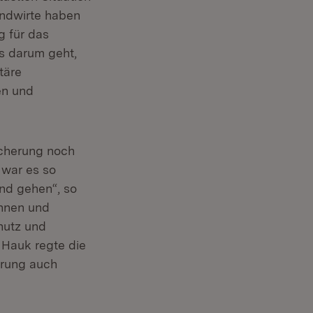
andwirte haben
g für das
s darum geht,
täre
en und
icherung noch
 war es so
nd gehen“, so
innen und
hutz und
 Hauk regte die
erung auch