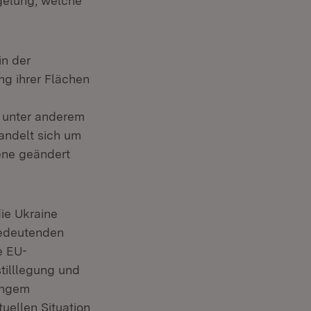
gelung, welche
in der
g ihrer Flächen
3 unter anderem
handelt sich um
bene geändert
die Ukraine
bedeutenden
e EU-
tilllegung und
langem
uellen Situation