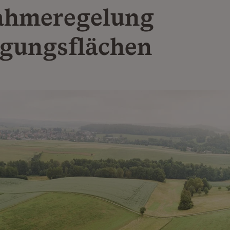
ahmeregelung
legungsflächen