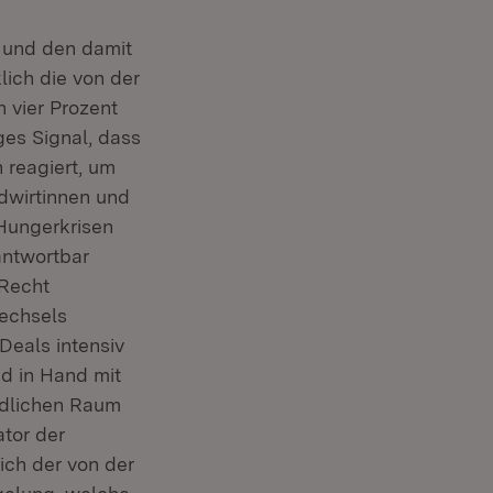
e und den damit
ich die von der
 vier Prozent
ges Signal, dass
 reagiert, um
dwirtinnen und
Hungerkrisen
antwortbar
-Recht
wechsels
Deals intensiv
nd in Hand mit
ändlichen Raum
ator der
lich der von der