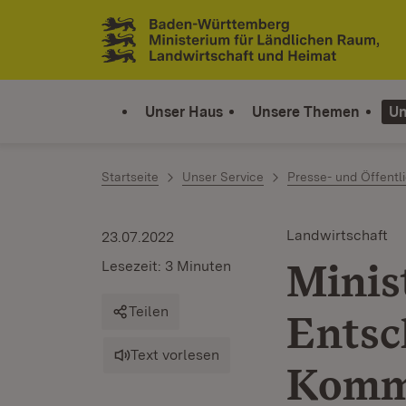
Zum Inhalt springen
Link zur Startseite
Unser Haus
Unsere Themen
Un
Startseite
Unser Service
Presse- und Öffentli
Landwirtschaft
23.07.2022
Minis
Lesezeit: 3 Minuten
Teilen
Entsc
Text vorlesen
Kommi