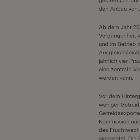
gestern (22. J
den Anbau von A
Ab dem Jahr 202
Vergangenheit v
und im Betrieb 
Ausgleichsleist
jährlich vier Pr
eine zentrale V
werden kann.
Vor dem Hinterg
weniger Getreid
Getreideexporte
Kommission nun 
des Fruchtwechs
eingesetzt. Die