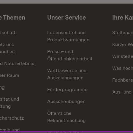
e Themen
Unser Service
Ihre Ka
tschaft
Lebensmittel und
Stellena
Produktwarnungen
utz und
Kurzer W
undheit
Presse- und
Wir stell
Öffentlichkeitsarbeit
d Naturerlebnis
Was noch 
Wettbewerbe und
her Raum
Auszeichnungen
Fachbere
ng
Förderprogramme
Aus- und
sität und
Ausschreibungen
tzung
Öffentliche
cherschutz
Bekanntmachung
omie und
Veranstaltungen