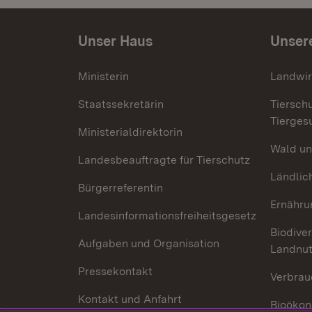
Unser Haus
Unser
Ministerin
Landwir
Staatssekretärin
Tiersch
Tierges
Ministerialdirektorin
Wald un
Landesbeauftragte für Tierschutz
Ländlic
Bürgerreferentin
Ernähru
Landesinformationsfreiheitsgesetz
Biodiver
Aufgaben und Organisation
Landnu
Pressekontakt
Verbrau
Kontakt und Anfahrt
Bioökon