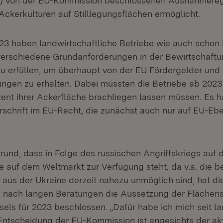
uli) von der EU-Kommission beschlossenen Ausnahmere
ckerkulturen auf Stilllegungsflächen ermöglicht.
3 haben landwirtschaftliche Betriebe wie auch schon 
erschiedene Grundanforderungen in der Bewirtschaftun
zu erfüllen, um überhaupt von der EU Fördergelder und
ungen zu erhalten. Dabei müssten die Betriebe ab 202
ozent ihrer Ackerfläche brachliegen lassen müssen. Es 
orschrift im EU-Recht, die zunächst auch nur auf EU-E
rund, dass in Folge des russischen Angriffskriegs auf 
e auf dem Weltmarkt zur Verfügung steht, da v.a. die 
 aus der Ukraine derzeit nahezu unmöglich sind, hat di
nach langen Beratungen die Aussetzung der Flächens
els für 2023 beschlossen. „Dafür habe ich mich seit 
 Entscheidung der EU-Kommission ist angesichts der akt