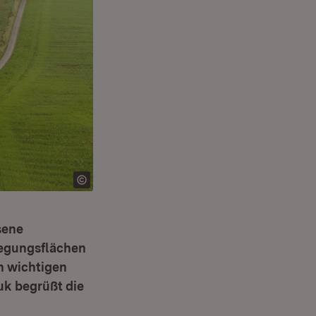
sene
legungsflächen
n wichtigen
uk begrüßt die