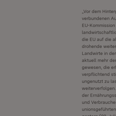
„Vor dem Hinter
verbundenen Aus
EU-Kommission 
landwirtschaftli
die EU auf die 
drohende weite
Landwirte in de
aktuell mehr den
gewesen, die er
verpflichtend st
ungenutzt zu las
weiterverfolgen
der Ernährungss
und Verbraucher
unionsgeführten 