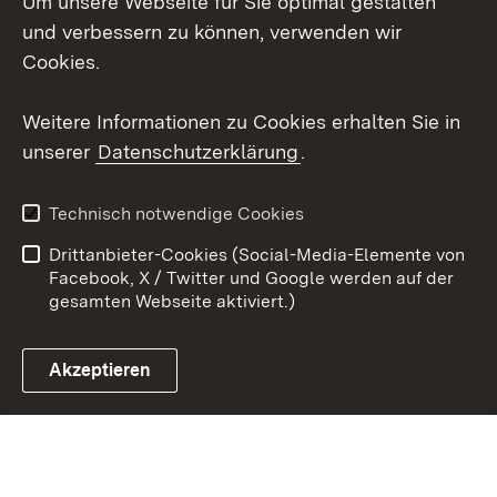
Um unsere Webseite für Sie optimal gestalten
Social Wall
und verbessern zu können, verwenden wir
Cookies.
Youtube
Weitere Informationen zu Cookies erhalten Sie in
Zum 
unserer
Datenschutzerklärung
.
Kontakt
Datenschutz
Erklärung zur
Benutzungshinweise
Technisch notwendige Cookies
Barrierefreiheit
Drittanbieter-Cookies (Social-Media-Elemente von
Impressum
Cookies
Facebook, X / Twitter und Google werden auf der
gesamten Webseite aktiviert.)
Akzeptieren
Link zum Landesportal