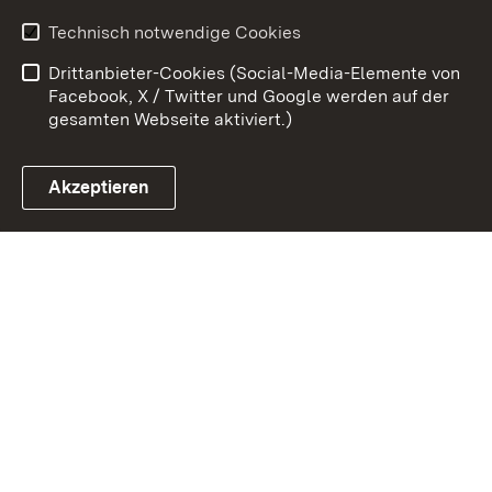
Erklärung zur
Benutzungshinweise
Technisch notwendige Cookies
Barrierefreiheit
Drittanbieter-Cookies (Social-Media-Elemente von
Impressum
Cookies
Facebook, X / Twitter und Google werden auf der
gesamten Webseite aktiviert.)
Akzeptieren
Link zum Landesportal