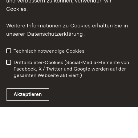
und verbessern zu können, verwenden wir
Cookies.
Youtube
Weitere Informationen zu Cookies erhalten Sie in
Zum 
unserer
Datenschutzerklärung
.
Kontakt
Datenschutz
Erklärung zur
Benutzungshinweise
Technisch notwendige Cookies
Barrierefreiheit
Drittanbieter-Cookies (Social-Media-Elemente von
Impressum
Cookies
Facebook, X / Twitter und Google werden auf der
gesamten Webseite aktiviert.)
Akzeptieren
Link zum Landesportal