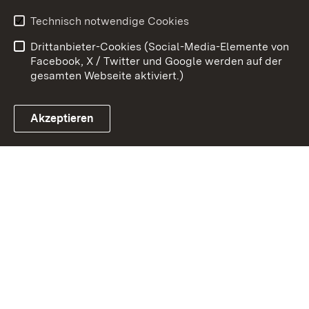
Erklärung zur
Benutzungshinweise
Technisch notwendige Cookies
Barrierefreiheit
Drittanbieter-Cookies (Social-Media-Elemente von
Impressum
Cookies
Facebook, X / Twitter und Google werden auf der
gesamten Webseite aktiviert.)
Akzeptieren
Link zum Landesportal