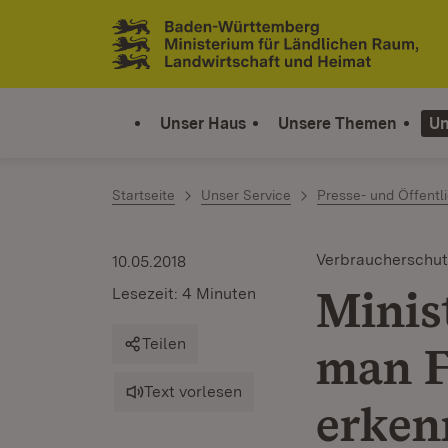
Zum Inhalt springen
Link zur Startseite
Unser Haus
Unsere Themen
Un
Startseite
Unser Service
Presse- und Öffentli
Verbraucherschut
10.05.2018
Minis
Lesezeit: 4 Minuten
Teilen
man F
Text vorlesen
erken