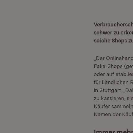
Verbrauchersch
schwer zu erke
solche Shops z
„Der Onlinehan
Fake-Shops (gef
oder auf etabli
für Ländlichen 
in Stuttgart. „D
zu kassieren, s
Käufer sammeln.
Namen der Käufe
Immer mehr