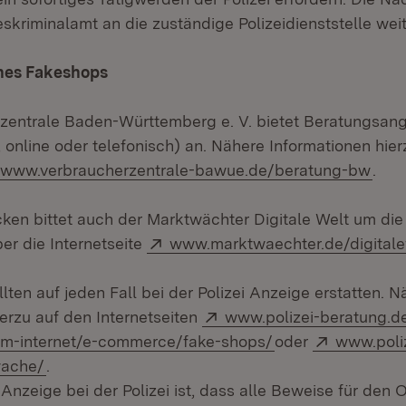
kriminalamt an die zuständige Polizeidienststelle weit
ines Fakeshops
zentrale Baden-Württemberg e. V. bietet Beratungsang
 online oder telefonisch) an. Nähere Informationen hier
Extern:
(Öff
www.verbraucherzentrale-bawue.de/beratung-bw
.
en bittet auch der Marktwächter Digitale Welt um die 
Extern:
er die Internetseite
www.marktwaechter.de/digitale
lten auf jeden Fall bei der Polizei Anzeige erstatten. N
Extern:
ierzu auf den Internetseiten
www.polizei-beratung.
(Öffnet in neuem 
Extern:
-im-internet/e-commerce/fake-shops/
oder
www.poli
(Öffnet in neuem Fenster)
wache/
.
 Anzeige bei der Polizei ist, dass alle Beweise für den 