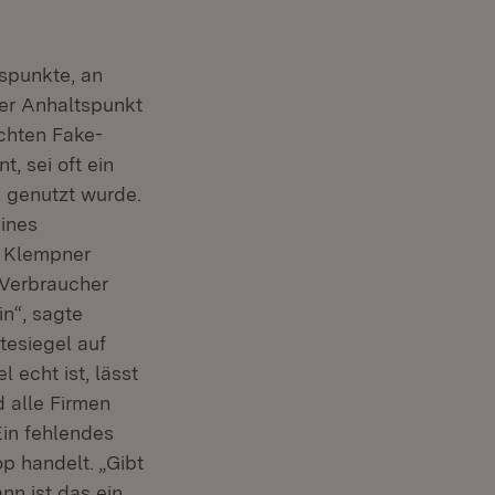
spunkte, an
er Anhaltspunkt
achten Fake-
, sei oft ein
n genutzt wurde.
ines
n Klempner
 Verbraucher
in“, sagte
tesiegel auf
 echt ist, lässt
d alle Firmen
 Ein fehlendes
p handelt. „Gibt
nn ist das ein