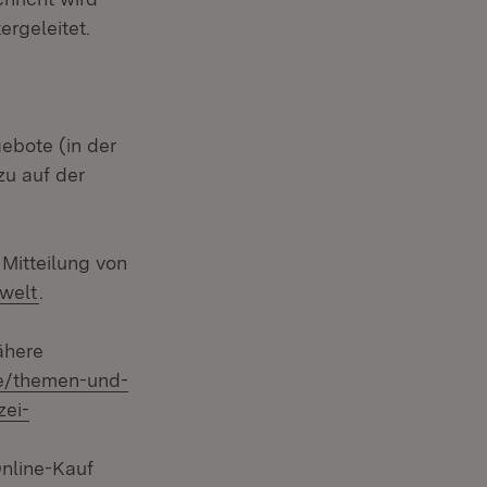
ergeleitet.
ebote (in der
zu auf der
net in neuem Fenster)
Mitteilung von
(Öffnet in neuem Fenster)
welt
.
ähere
de/themen-und-
Fenster)
zei-
Online-Kauf