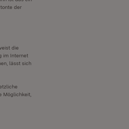
etonte der
eist die
 im Internet
n, lässt sich
tzliche
 Möglichkeit,