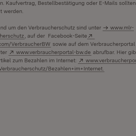
n. Kaufvertrag, Bestellbestätigung oder E-Mails sollte
t werden.
und um den Verbraucherschutz sind unter
www.mlr-
Extern:
herschutz
, auf der Facebook-Seite
(Öffnet in neuem Fenster)
com/VerbraucherBW
sowie auf dem Verbraucherportal
Extern:
(Öffnet in neuem 
ter
www.verbraucherportal-bw.de
abrufbar. Hier gi
Extern:
rtikel zum Bezahlen im Internet:
www.verbraucherpor
(Öffnet in n
/Verbraucherschutz/Bezahlen+im+Internet.