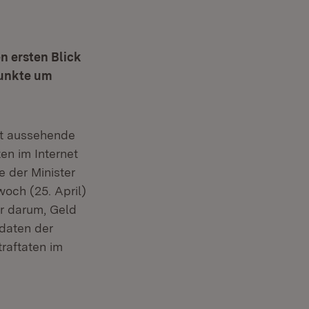
n ersten Blick
punkte um
ht aussehende
en im Internet
 der Minister
och (25. April)
ur darum, Geld
sdaten der
raftaten im