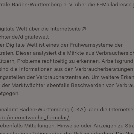
rale Baden-Württemberg e. V. über die E-Mailadresse
Extern:
itale Welt über die Internetseite
(Öffnet in neuem Fenster)
ter.de/digitalewelt
r Digitale Welt ist eines der Frühwarnsysteme der
alen. Dieser analysiert die Märkte aus Verbrauchersich
tzern, Probleme rechtzeitig zu erkennen. Arbeitsgrun
ind die Informationen aus den Verbraucherberatungen
ngsstellen der Verbraucherzentralen. Um weitere Erken
 der Marktwächter ebenfalls Beschwerden von Verbra
ntgegen.
nalamt Baden-Württemberg (LKA) über die Internetse
(Öffnet in neuem Fenster)
.de/internetwache_formular/
benfalls Mitteilungen, Hinweise oder Anzeigen zu Stra
in sofortiges Tätigwerden der Polizei erfordern. Die Na