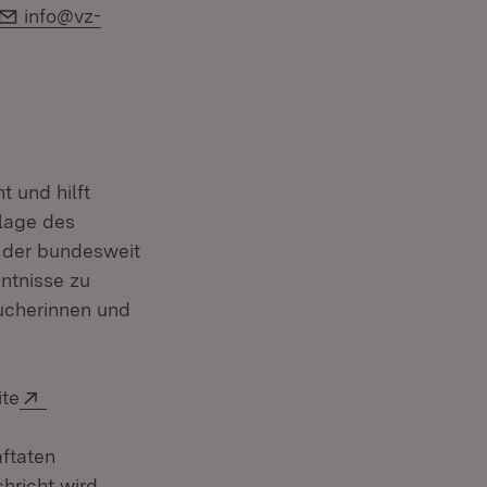
E-Mail:
info@vz-
t und hilft
dlage des
 der bundesweit
ntnisse zu
ucherinnen und
Extern:
ite
ftaten
chricht wird