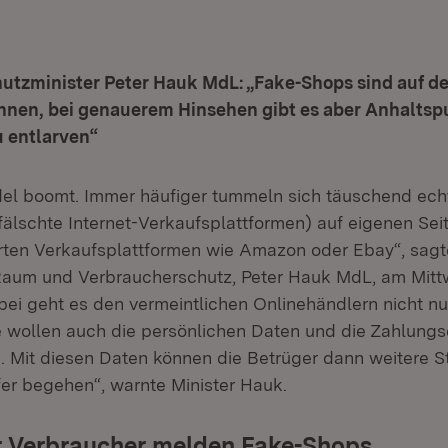
utzminister Peter Hauk MdL: „Fake-Shops sind auf de
nnen, bei genauerem Hinsehen gibt es aber Anhalts
u entlarven“
del boomt. Immer häufiger tummeln sich täuschend ec
älschte Internet-Verkaufsplattformen) auf eigenen Seit
erten Verkaufsplattformen wie Amazon oder Ebay“, sagte
Raum und Verbraucherschutz, Peter Hauk MdL, am Mittw
abei geht es den vermeintlichen Onlinehändlern nicht n
ie wollen auch die persönlichen Daten und die Zahlung
 Mit diesen Daten können die Betrüger dann weitere St
r begehen“, warnte Minister Hauk.
 Verbraucher melden Fake-Shops