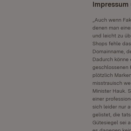
Impressum 
„Auch wenn Fake
denen man einen
und leicht zu ü
Shops fehle das
Domainname, der
Dadurch könne 
geschlossenen 
plötzlich Marke
misstrauisch we
Minister Hauk. S
einer profession
sich leider nur 
gelistet, die ta
Gütesiegel sei 
es dagegen kein