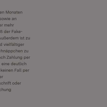
nen Monaten
sowie an
er mehr
aß der Fake-
ußerdem ist zu
 vielfältiger
 Schnäppchen zu
ach Zahlung per
 eine deutlich
keinen Fall per
er
chrift oder
uchung