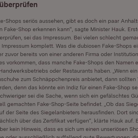
überprüfen
-Shops seriös aussehen, gibt es doch ein paar Anhalt
 Fake-Shop erkennen kann“, sagte Minister Hauk. Erst
berprüfen, sei das Impressum. Bei vielen schlecht gem
 Impressum komplett. Was die dubiosen Fake-Shops eint
 zuvor bereits von einer anderen Firma oder Institutio
es vorkommen, dass manche Fake-Shops den Namen e
Handwerksbetriebs oder Restaurants haben. „Wenn ei
nschuhe zum Schnäppchenpreis anbietet, dann sollten
rden, denn das könnte ein Indiz für einen Fake-Shop se
chwieriger sei die Sache, wenn sich ein gefälschtes Gü
ell gemachten Fake-Shop-Seite befindet. „Ob das Siegel
auf der Seite des Siegelanbieters herausfinden. Dort sin
tsächlich über das Zertifikat verfügen“, klärte Hauk auf.
aber kein Hinweis, dass es sich um einen unseriösen Sho
e oder ausschließlich auffallend gute Bewertungen, da