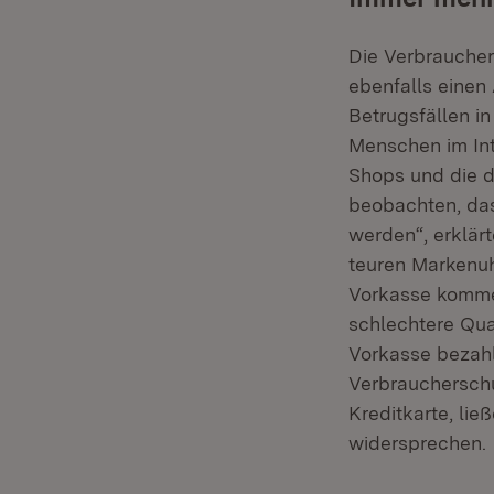
Die Verbrauche
ebenfalls einen
Betrugsfällen 
Menschen im Int
Shops und die 
beobachten, das
werden“, erklär
teuren Markenu
Vorkasse komme 
schlechtere Qual
Vorkasse bezahl
Verbraucherschu
Kreditkarte, li
widersprechen.