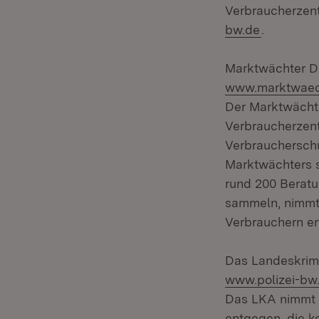
Verbraucherzent
bw.de
.
Marktwächter Dig
www.marktwaech
Der Marktwächte
Verbraucherzentr
Verbraucherschü
Marktwächters s
rund 200 Beratu
sammeln, nimmt
Verbrauchern e
Das Landeskrimi
www.polizei-bw
Das LKA nimmt e
entgegen, die ke