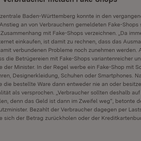
rzentrale Baden-Württemberg konnte in den vergange
 Anstieg an von Verbrauchern gemeldeten Fake-Shops 
in Zusammenhang mit Fake-Shops verzeichnen. „Da imm
ernet einkaufen, ist damit zu rechnen, dass das Ausm
damit verbundenen Probleme noch zunehmen werden. A
s die Betrügereien mit Fake-Shops variantenreicher und
te der Minister. In der Regel werbe ein Fake-Shop mit
hren, Designerkleidung, Schuhen oder Smartphones. N
die bestellte Ware dann entweder nie an oder besitze
ität als versprochen. „Verbraucher sollten deshalb auf 
en, denn das Geld ist dann im Zweifel weg“, betonte d
tzminister. Bezahlt der Verbraucher dagegen per Lasts
eße sich der Betrag zurückholen oder der Kreditkartenb