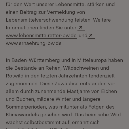
für den Wert unserer Lebensmittel stärken und
einen Beitrag zur Vermeidung von
Lebensmittelverschwendung leisten. Weitere
Extern:
Informationen finden Sie unter:
(Öffnet in neuem Fens
Extern:
www.lebensmittelretter-bw.de
und
(Öffnet in neuem Fenster)
www.ernaehrung-bw.de
.
In Baden-Württemberg und in Mitteleuropa haben
die Bestände an Rehen, Wildschweinen und
Rotwild in den letzten Jahrzehnten tendenziell
zugenommen. Diese Zuwächse entstanden vor
allem durch zunehmende Mastjahre von Eichen
und Buchen, mildere Winter und längere
Sommerperioden, was mitunter als Folgen des
Klimawandels gesehen wird. Das heimische Wild
wächst selbstbestimmt auf, ernährt sich