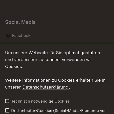
Social Media
Facebook
Instagram
Um unsere Webseite für Sie optimal gestalten
Social Wall
und verbessern zu können, verwenden wir
Cookies.
Youtube
Weitere Informationen zu Cookies erhalten Sie in
Zum 
unserer
Datenschutzerklärung
.
Kontakt
Datenschutz
Erklärung zur
Benutzungshinweise
Technisch notwendige Cookies
Barrierefreiheit
Drittanbieter-Cookies (Social-Media-Elemente von
Impressum
Cookies