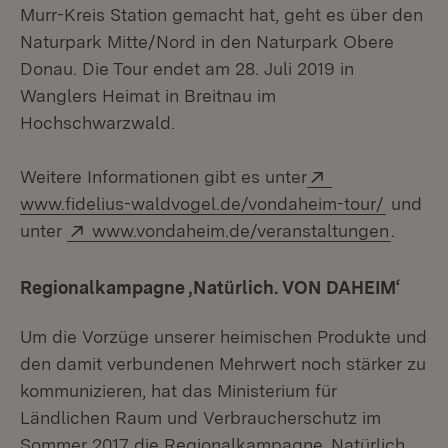
Murr-Kreis Station gemacht hat, geht es über den
Naturpark Mitte/Nord in den Naturpark Obere
Donau. Die Tour endet am 28. Juli 2019 in
Wanglers Heimat in Breitnau im
Hochschwarzwald.
Extern:
Weitere Informationen gibt es unter
(Öffnet
www.fidelius-waldvogel.de/vondaheim-tour/
und
Extern:
(Öffnet
unter
www.vondaheim.de/veranstaltungen
.
Regionalkampagne ‚Natürlich. VON DAHEIM‘
Um die Vorzüge unserer heimischen Produkte und
den damit verbundenen Mehrwert noch stärker zu
kommunizieren, hat das Ministerium für
Ländlichen Raum und Verbraucherschutz im
Sommer 2017 die Regionalkampagne ‚Natürlich.