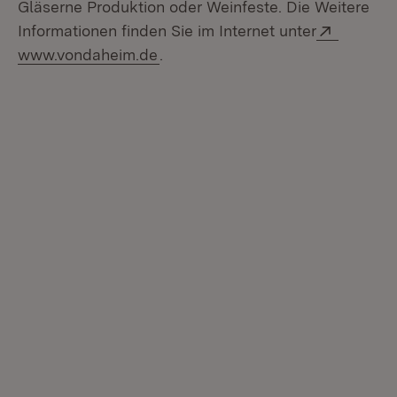
Gläserne Produktion oder Weinfeste. Die Weitere
Extern:
Informationen finden Sie im Internet unter
(Öffnet in neuem Fenster)
www.vondaheim.de
.