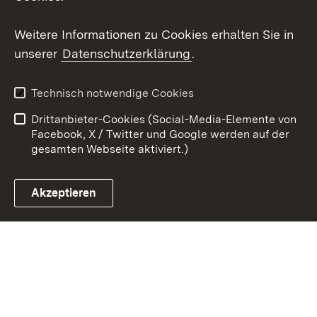
Youtube
Weitere Informationen zu Cookies erhalten Sie in
Zum 
unserer
Datenschutzerklärung
.
Kontakt
Datenschutz
Erklärung zur
Benutzungshinweise
Technisch notwendige Cookies
Barrierefreiheit
Drittanbieter-Cookies (Social-Media-Elemente von
Impressum
Cookies
Facebook, X / Twitter und Google werden auf der
gesamten Webseite aktiviert.)
Akzeptieren
Link zum Landesportal