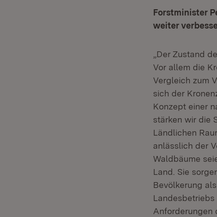
Forstminister P
weiter verbess
„Der Zustand de
Vor allem die K
Vergleich zum Vo
sich der Kronen
Konzept einer n
stärken wir die 
Ländlichen Raum
anlässlich der 
Waldbäume seien
Land. Sie sorge
Bevölkerung als
Landesbetriebs 
Anforderungen d