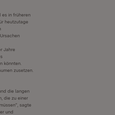
es in früheren
für heutzutage
n
 Ursachen
r Jahre
es
n könnten.
äumen zusetzen.
und die langen
, die zu einer
 müssen“, sagte
er und