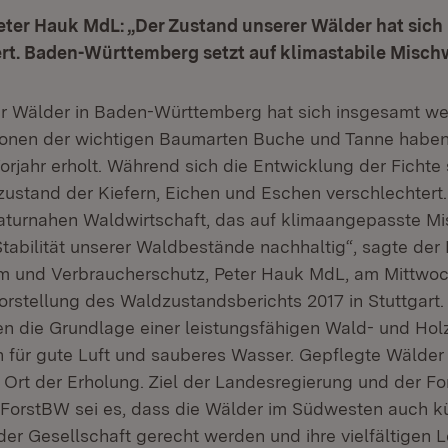
eter Hauk MdL: „Der Zustand unserer Wälder hat sich
ert. Baden-Württemberg setzt auf klimastabile Misch
r Wälder in Baden-Württemberg hat sich insgesamt wei
ronen der wichtigen Baumarten Buche und Tanne haben
rjahr erholt. Während sich die Entwicklung der Fichte s
zustand der Kiefern, Eichen und Eschen verschlechtert
aturnahen Waldwirtschaft, das auf klimaangepasste Mi
Stabilität unserer Waldbestände nachhaltig“, sagte der M
 und Verbraucherschutz, Peter Hauk MdL, am Mittwoch
Vorstellung des Waldzustandsberichts 2017 in Stuttgart
 die Grundlage einer leistungsfähigen Wald- und Holz
n für gute Luft und sauberes Wasser. Gepflegte Wälder
 Ort der Erholung. Ziel der Landesregierung und der Fo
ForstBW sei es, dass die Wälder im Südwesten auch k
er Gesellschaft gerecht werden und ihre vielfältigen 