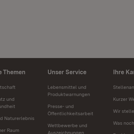
e Themen
Unser Service
Ihre Ka
tschaft
Lebensmittel und
Stellena
Produktwarnungen
utz und
Kurzer W
undheit
Presse- und
Wir stell
Öffentlichkeitsarbeit
d Naturerlebnis
Was noch 
Wettbewerbe und
her Raum
Auszeichnungen