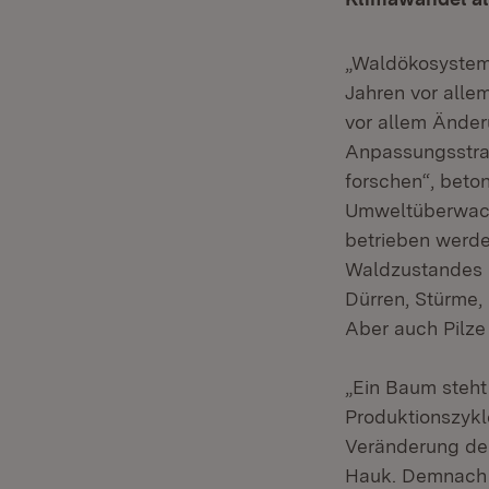
„Waldökosystem
Jahren vor allem
vor allem Änder
Anpassungsstrat
forschen“, beton
Umweltüberwach
betrieben werde
Waldzustandes n
Dürren, Stürme,
Aber auch Pilze
„Ein Baum steht
Produktionszykle
Veränderung der
Hauk. Demnach 