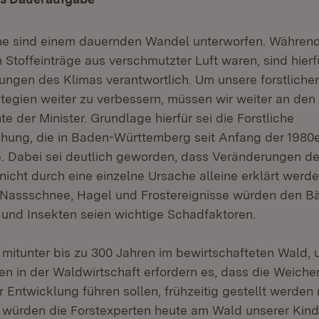
e sind einem dauernden Wandel unterworfen. Während 
 Stoffeinträge aus verschmutzter Luft waren, sind hier
ungen des Klimas verantwortlich. Um unsere forstliche
egien weiter zu verbessern, müssen wir weiter an den
te der Minister. Grundlage hierfür sei die Forstliche
ung, die in Baden-Württemberg seit Anfang der 1980e
. Dabei sei deutlich geworden, dass Veränderungen d
icht durch eine einzelne Ursache alleine erklärt werde
 Nassschnee, Hagel und Frostereignisse würden den B
 und Insekten seien wichtige Schadfaktoren.
 mitunter bis zu 300 Jahren im bewirtschafteten Wald, 
n in der Waldwirtschaft erfordern es, dass die Weichen
 Entwicklung führen sollen, frühzeitig gestellt werden
würden die Forstexperten heute am Wald unserer Kind