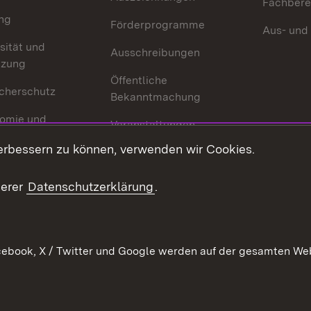
Fachbere
ng
Förderprogramme
Aus- und
sität und
Ausschreibungen
tzung
Öffentliche
cherschutz
Bekanntmachung
omie und
Veranstaltungen
ion
erbessern zu können, verwenden wir Cookies.
Mediathek
Publikationen
serer
Datenschutzerklärung
.
Kontakt
ebook, X / Twitter und Google werden auf der gesamten Webs
Kontakt
Datenschutz
Erklärung zur Barrierefreiheit