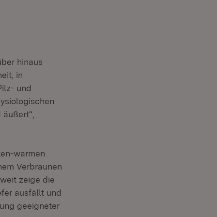
über hinaus
it, in
ilz- und
hysiologischen
 äußert“,
cken-warmen
inem Verbraunen
eit zeige die
fer ausfällt und
zung geeigneter