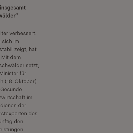
 insgesamt
wälder“
ter verbessert.
 sich im
tabil zeigt, hat
. Mit dem
schwälder setzt,
inister für
 (18. Oktober)
. Gesunde
wirtschaft im
 dienen der
rstexperten des
ünftig den
Leistungen