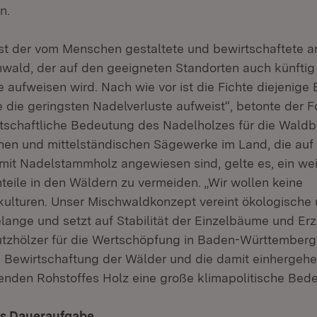
n.
 ist der vom Menschen gestaltete und bewirtschaftete a
wald, der auf den geeigneten Standorten auch künfti
 aufweisen wird. Nach wie vor ist die Fichte diejenige 
die geringsten Nadelverluste aufweist“, betonte der Fo
irtschaftliche Bedeutung des Nadelholzes für die Waldb
inen und mittelständischen Sägewerke im Land, die auf
it Nadelstammholz angewiesen sind, gelte es, ein we
teile in den Wäldern zu vermeiden. „Wir wollen keine
ulturen. Unser Mischwaldkonzept vereint ökologische
ange und setzt auf Stabilität der Einzelbäume und E
tzhölzer für die Wertschöpfung in Baden-Württemberg
 Bewirtschaftung der Wälder und die damit einherge
den Rohstoffes Holz eine große klimapolitische Bed
ls Daueraufgabe