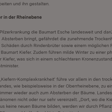
eiten und ihn gestalten.
er in der Rheinebene
ilzerkrankung die Baumart Esche landesweit und dar
 Absterben bringt, gefährdet die zunehmende Trockenhe
 Schäden durch Rindenbrüter sowie einem möglichen P
e Baumart Kiefer. Zudem führen milde Winter zu einer p
Kiefer, was sich in einem schlechteren Kronenzustand
tminister.
‚Kiefern-Komplexkrankheit‘ führe vor allem in den tro
ndes, wie beispielsweise in der Oberrheinebene, zu e
 immer wieder auch zum Absterben der Bäume. Landesw
änomen nicht oder nur sehr vereinzelt. „Dort, wo die Kie
aus keine neuen Bäume bilden, werden wir durch Pflan