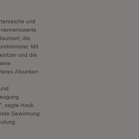
rtenreiche und
g nennenswerte
Baumart, die
rstminister. Mit
esitzer und die
 eine
iteres Absinken
 und
rzeugung
“, sagte Hauk.
hende Gewinnung
eutung.