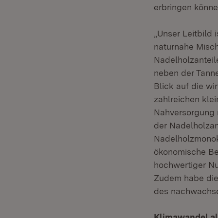
erbringen könne
„Unser Leitbild
naturnahe Misch
Nadelholzanteile
neben der Tanne 
Blick auf die w
zahlreichen kle
Nahversorgung m
der Nadelholzan
Nadelholzmonok
ökonomische Bel
hochwertiger Nu
Zudem habe die
des nachwachsen
Klimawandel a