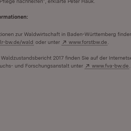
flege nachhelfen“, erklärte Peter Hauk.
ormationen:
tionen zur Waldwirtschaft in Baden-Württemberg finden 
(Öffnet in neuem Fenster)
Extern:
(Öffnet i
r-bw.de/wald
oder unter
www.forstbw.de
.
Waldzustandsbericht 2017 finden Sie auf der Internetse
Extern:
suchs- und Forschungsanstalt unter
www.fva-bw.de
.