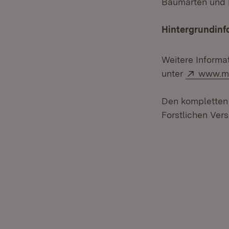
Baumarten und P
Hintergrundinf
Weitere Informa
Extern:
unter
www.ml
Den kompletten 
Forstlichen Ver