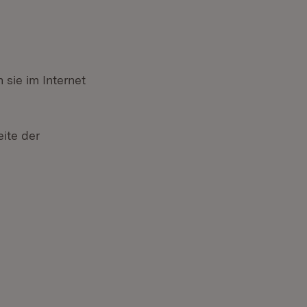
sie im Internet
n neuem Fenster)
ite der
(Öffnet in neuem Fenster)