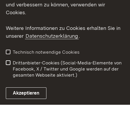
Social Wall
und verbessern zu können, verwenden wir
Cookies.
Youtube
Weitere Informationen zu Cookies erhalten Sie in
Zum 
unserer
Datenschutzerklärung
.
Kontakt
Datenschutz
Erklärung zur
Benutzungshinweise
Technisch notwendige Cookies
Barrierefreiheit
Drittanbieter-Cookies (Social-Media-Elemente von
Impressum
Cookies
Facebook, X / Twitter und Google werden auf der
gesamten Webseite aktiviert.)
Akzeptieren
Link zum Landesportal