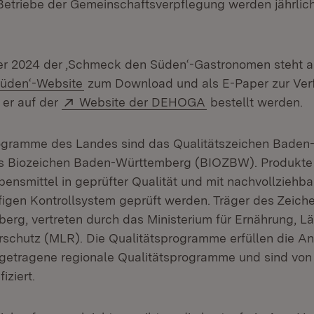
etriebe der Gemeinschaftsverpflegung werden jährlich
er 2024 der ,Schmeck den Süden‘-Gastronomen steht a
(Öffnet in neuem Fenster)
üden‘-Website
zum Download und als E-Paper zur Ver
Extern:
(Öffnet in neuem F
er auf der
Website der DEHOGA
bestellt werden.
rogramme des Landes sind das Qualitätszeichen Bade
 Biozeichen Baden-Württemberg (BIOZBW). Produkte 
ensmittel in geprüfter Qualität und mit nachvollziehba
ufigen Kontrollsystem geprüft werden. Träger des Zeich
rg, vertreten durch das Ministerium für Ernährung, 
schutz (MLR). Die Qualitätsprogramme erfüllen die A
h getragene regionale Qualitätsprogramme und sind von
iziert.