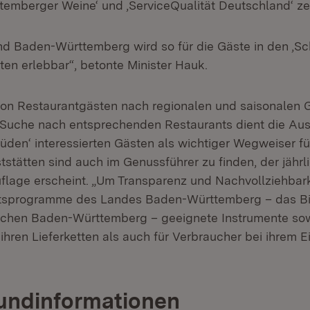
emberger Weine‘ und ,ServiceQualität Deutschland‘ zerti
nd Baden-Württemberg wird so für die Gäste in den ,
ten erlebbar“, betonte Minister Hauk.
on Restaurantgästen nach regionalen und saisonalen Ge
 Suche nach entsprechenden Restaurants dient die Au
den‘ interessierten Gästen als wichtiger Wegweiser fü
stätten sind auch im Genussführer zu finden, der jährli
Auflage erscheint. „Um Transparenz und Nachvollziehbark
tätsprogramme des Landes Baden-Württemberg – das B
ichen Baden-Württemberg – geeignete Instrumente sow
hren Lieferketten als auch für Verbraucher bei ihrem E
undinformationen