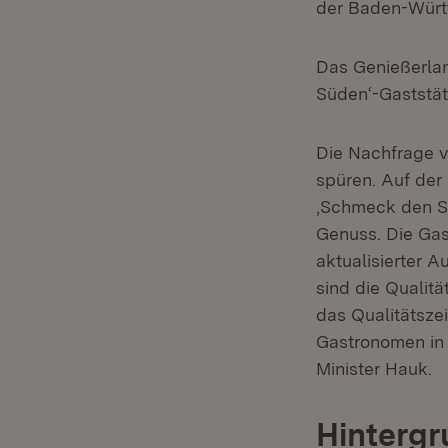
der Baden-Württ
Das Genießerla
Süden‘-Gaststät
Die Nachfrage v
spüren. Auf der
,Schmeck den Sü
Genuss. Die Gast
aktualisierter 
sind die Quali
das Qualitätsze
Gastronomen in i
Minister Hauk.
Hintergr