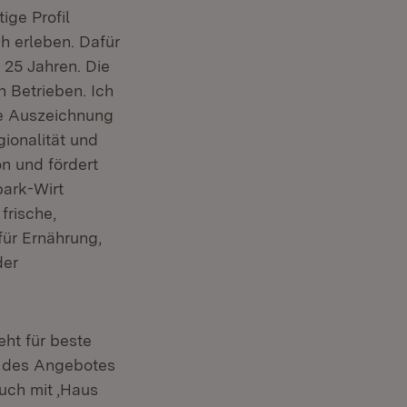
ige Profil
h erleben. Dafür
25 Jahren. Die
 Betrieben. Ich
te Auszeichnung
gionalität und
on und fördert
park-Wirt
frische,
für Ernährung,
der
.
ht für beste
t des Angebotes
uch mit ,Haus