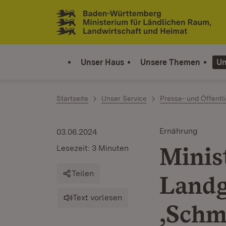
Zum Inhalt springen
Link zur Startseite
Unser Haus
Unsere Themen
Un
Startseite
Unser Service
Presse- und Öffentli
Ernährung
03.06.2024
Minis
Lesezeit: 3 Minuten
Teilen
Landg
Text vorlesen
,Schm