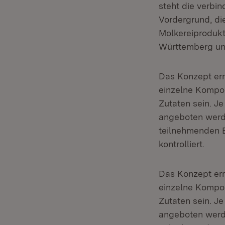
steht die verbi
Vordergrund, di
Molkereiproduk
Württemberg un
Das Konzept erm
einzelne Kompon
Zutaten sein. J
angeboten werde
teilnehmenden B
kontrolliert.
Das Konzept erm
einzelne Kompon
Zutaten sein. J
angeboten werde