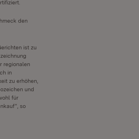
fiziert.
Schmeck den
richten ist zu
szeichnung
r regionalen
ch in
eit zu erhöhen,
iozeichen und
ohl für
inkauf“, so