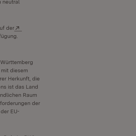
 neutral
uf der
fügung.
enster)
n-Württemberg
mit diesem
rer Herkunft, die
ens ist das Land
Ländlichen Raum
nforderungen der
 der EU-