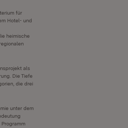
erium für
em Hotel- und
ie heimische
regionalen
nsprojekt als
rung. Die Tiefe
orien, die drei
nomie unter dem
edeutung
m Programm