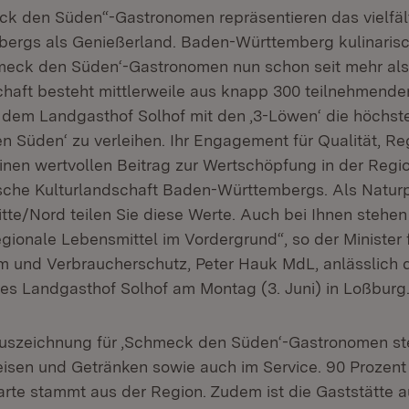
k den Süden“-Gastronomen repräsentieren das vielfält
rgs als Genießerland. Baden-Württemberg kulinarisc
meck den Süden‘-Gastronomen nun schon seit mehr als 
haft besteht mittlerweile aus knapp 300 teilnehmenden
, dem Landgasthof Solhof mit den ,3-Löwen‘ die höchs
n Süden‘ zu verleihen. Ihr Engagement für Qualität, Re
einen wertvollen Beitrag zur Wertschöpfung in der Regi
ische Kulturlandschaft Baden-Württembergs. Als Natur
te/Nord teilen Sie diese Werte. Auch bei Ihnen stehen 
gionale Lebensmittel im Vordergrund“, so der Minister 
 und Verbraucherschutz, Peter Hauk MdL, anlässlich 
s Landgasthof Solhof am Montag (3. Juni) in Loßburg
uszeichnung für ,Schmeck den Süden‘-Gastronomen ste
eisen und Getränken sowie auch im Service. 90 Prozen
arte stammt aus der Region. Zudem ist die Gaststätte a