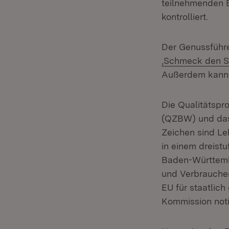
teilnehmenden B
kontrolliert.
Der Genussführ
Extern:
,Schmeck den S
Außerdem kann 
Die Qualitätsp
(QZBW) und das
Zeichen sind Leb
in einem dreist
Baden-Württembe
und Verbraucher
EU für staatlic
Kommission notif