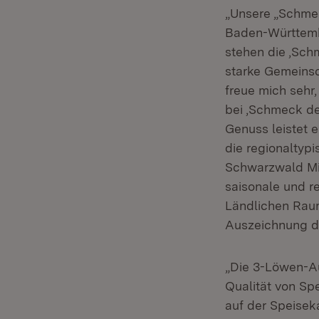
„Unsere „Schmec
Baden-Württembe
stehen die ,Sch
starke Gemeinsc
freue mich sehr
bei ,Schmeck de
Genuss leistet 
die regionaltyp
Schwarzwald Mit
saisonale und re
Ländlichen Raum
Auszeichnung de
„Die 3-Löwen-A
Qualität von Sp
auf der Speisek