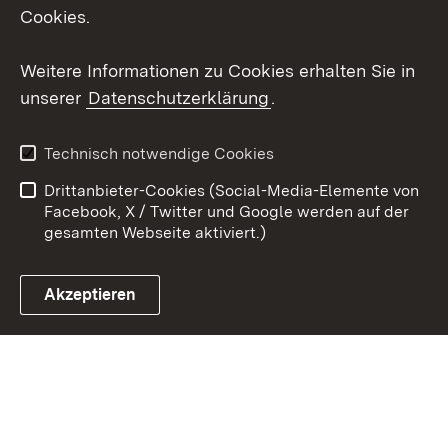
Cookies.
Youtube
Weitere Informationen zu Cookies erhalten Sie in
Zum 
unserer
Datenschutzerklärung
.
Kontakt
Datenschutz
Erklärung zur
Benutzungshinweise
Technisch notwendige Cookies
Barrierefreiheit
Drittanbieter-Cookies (Social-Media-Elemente von
Impressum
Cookies
Facebook, X / Twitter und Google werden auf der
gesamten Webseite aktiviert.)
Akzeptieren
Link zum Landesportal