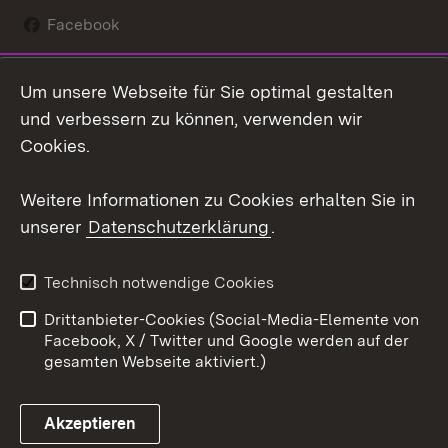
Facebook
Instagram
Um unsere Webseite für Sie optimal gestalten
Social Wall
und verbessern zu können, verwenden wir
Cookies.
Youtube
Weitere Informationen zu Cookies erhalten Sie in
Zum 
unserer
Datenschutzerklärung
.
Kontakt
Datenschutz
Erklärung zur
Benutzungshinweise
Technisch notwendige Cookies
Barrierefreiheit
Drittanbieter-Cookies (Social-Media-Elemente von
Impressum
Cookies
Facebook, X / Twitter und Google werden auf der
gesamten Webseite aktiviert.)
Akzeptieren
Link zum Landesportal