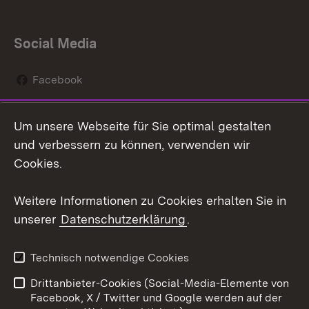
Social Media
Facebook
Instagram
Um unsere Webseite für Sie optimal gestalten
Social Wall
und verbessern zu können, verwenden wir
Cookies.
Youtube
Weitere Informationen zu Cookies erhalten Sie in
Zum 
unserer
Datenschutzerklärung
.
Kontakt
Datenschutz
Erklärung zur
Benutzungshinweise
Technisch notwendige Cookies
Barrierefreiheit
Drittanbieter-Cookies (Social-Media-Elemente von
Impressum
Cookies
Facebook, X / Twitter und Google werden auf der