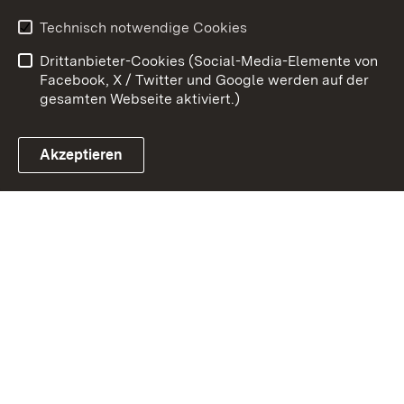
Erklärung zur
Benutzungshinweise
Technisch notwendige Cookies
Barrierefreiheit
Drittanbieter-Cookies (Social-Media-Elemente von
Impressum
Cookies
Facebook, X / Twitter und Google werden auf der
gesamten Webseite aktiviert.)
Akzeptieren
Link zum Landesportal