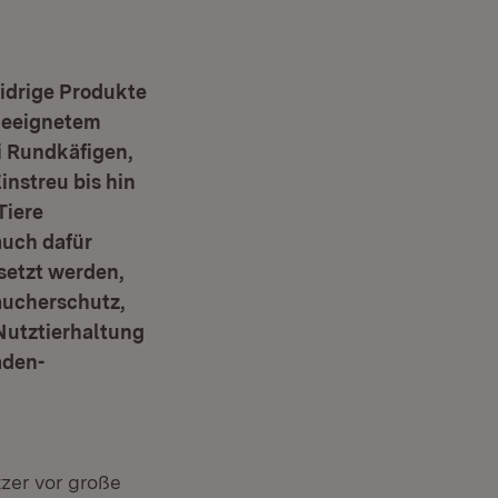
idrige Produkte
geeignetem
i Rundkäfigen,
nstreu bis hin
Tiere
auch dafür
setzt werden,
raucherschutz,
 Nutztierhaltung
aden-
zer vor große