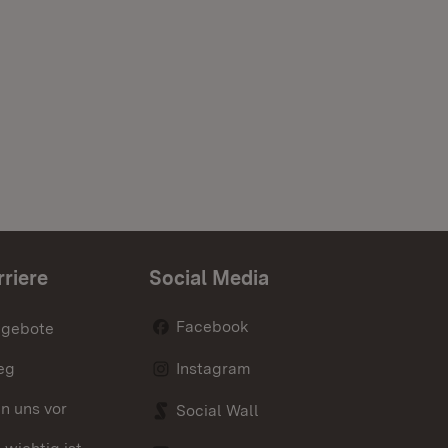
rriere
Social Media
Facebook
ngebote
eg
Instagram
en uns vor
Social Wall