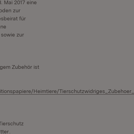
. Mai 2017 eine
oden zur
sbeirat für
ene
 sowie zur
igem Zubehör ist
itionspapiere/Heimtiere/Tierschutzwidriges_Zubehoer
Tierschutz
tter
.