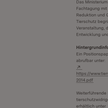
Das Ministerium
Fachtagung mit
Reduktion und Qu
Tierschutz begrü
Veranstaltung, 
Entwicklung und
Hintergrundinf
Ein Positionspa
abrufbar unter:
Extern:
https://www.tie
2014.pdf
Weiterführende 
tierschutzwidrig
erhältlich unter