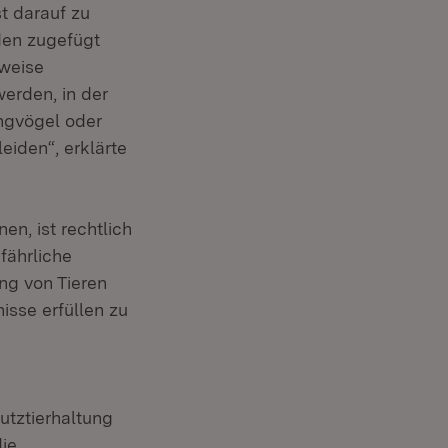
t darauf zu
den zugefügt
sweise
erden, in der
ingvögel oder
eiden“, erklärte
en, ist rechtlich
fährliche
ung von Tieren
isse erfüllen zu
utztierhaltung
ie