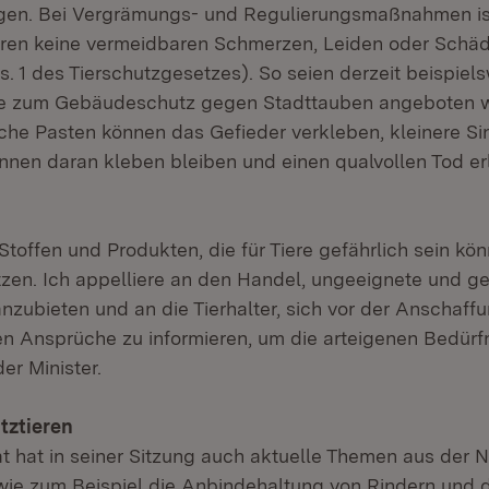
gen. Bei Vergrämungs- und Regulierungsmaßnahmen is
eren keine vermeidbaren Schmerzen, Leiden oder Schä
. 1 des Tierschutzgesetzes). So seien derzeit beispiel
ie zum Gebäudeschutz gegen Stadttauben angeboten w
lche Pasten können das Gefieder verkleben, kleinere S
nen daran kleben bleiben und einen qualvollen Tod erl
Stoffen und Produkten, die für Tiere gefährlich sein könn
en. Ich appelliere an den Handel, ungeeignete und ge
nzubieten und an die Tierhalter, sich vor der Anschaff
n Ansprüche zu informieren, um die arteigenen Bedürfn
er Minister.
tztieren
t hat in seiner Sitzung auch aktuelle Themen aus der N
ie zum Beispiel die Anbindehaltung von Rindern und d