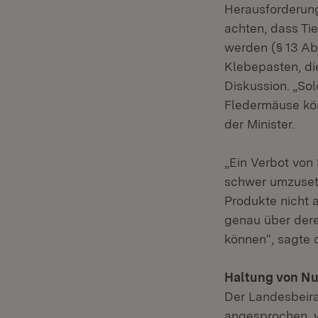
Herausforderun
achten, dass Ti
werden (§ 13 Abs
Klebepasten, d
Diskussion. „So
Fledermäuse kön
der Minister.
„Ein Verbot von 
schwer umzusetz
Produkte nicht a
genau über dere
können“, sagte d
Haltung von Nu
Der Landesbeira
angesprochen, w