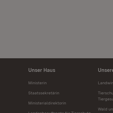
Unser Haus
Unser
Ministerin
Landwir
Staatssekretärin
Tiersch
Tierges
Ministerialdirektorin
Wald un