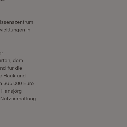
Wissenszentrum
wicklungen in
er
irten, dem
nd für die
te Hauk und
n 365.000 Euro
 Hansjörg
Nutztierhaltung.