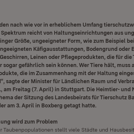
den nach wie vor in erheblichem Umfang tierschutzw
 Spektrum reicht von Haltungseinrichtungen aus un
ringer Größe, ungeeigneter Form, wie zum Beispiel be
ungeeigneten Käfigausstattungen, Bodengrund oder Ei
Geschirren, Leinen oder Pflegeprodukten, die für die 
 sogar gefährlich sein können. Wer Tiere hält, muss 
rodukte, die im Zusammenhang mit der Haltung einge
d“, sagte der Minister für Ländlichen Raum und Verb
 am Freitag (7. April) in Stuttgart. Die Heimtier- und
hema der Sitzung des Landesbeirats für Tierschutz B
r am 3. April in Boxberg getagt hatte.
ung wird zum Problem
 Taubenpopulationen stellt viele Städte und Hausbesit