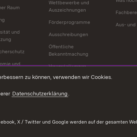
Was noch 
Wettbewerbe und
her Raum
Auszeichnungen
Fachbere
ng
Förderprogramme
Aus- und
sität und
Ausschreibungen
tzung
Öffentliche
cherschutz
Bekanntmachung
omie und
Veranstaltungen
ion
erbessern zu können, verwenden wir Cookies.
Mediathek
Publikationen
serer
Datenschutzerklärung
.
Kontakt
ebook, X / Twitter und Google werden auf der gesamten Webs