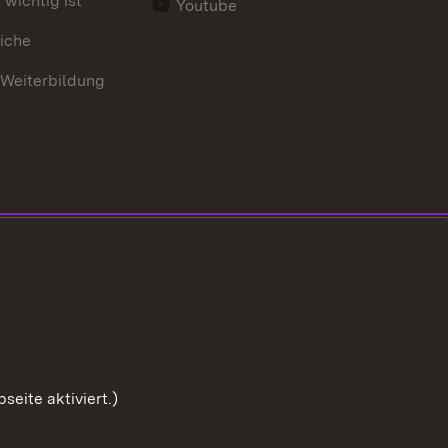
wichtig ist
Youtube
iche
 Weiterbildung
eite aktiviert.)
Zum Sei