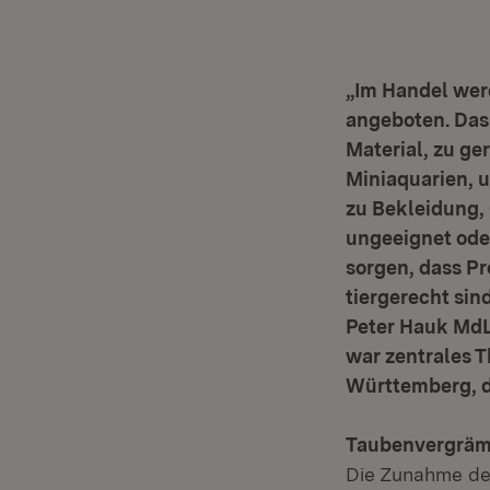
„Im Handel wer
angeboten. Das
Material, zu ge
Miniaquarien, 
zu Bekleidung, 
ungeeignet oder
sorgen, dass P
tiergerecht sin
Peter Hauk MdL,
war zentrales T
Württemberg, de
Taubenvergräm
Die Zunahme der