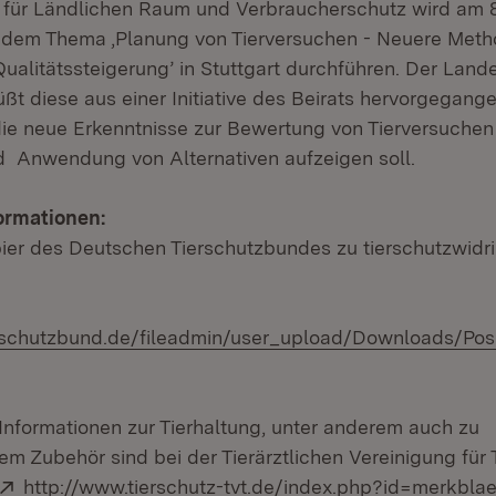
 für Ländlichen Raum und Verbraucherschutz wird am 8
 dem Thema ‚Planung von Tierversuchen - Neuere Meth
alitätssteigerung’ in Stuttgart durchführen. Der Lande
ßt diese aus einer Initiative des Beirats hervorgegang
die neue Erkenntnisse zur Bewertung von Tierversuchen
 Anwendung von Alternativen aufzeigen soll.
ormationen:
pier des Deutschen Tierschutzbundes zu tierschutzwidr
rschutzbund.de/fileadmin/user_upload/Downloads/Pos
Informationen zur Tierhaltung, unter anderem auch zu
em Zubehör sind bei der Tierärztlichen Vereinigung für 
Extern:
http://www.tierschutz-tvt.de/index.php?id=merkblae