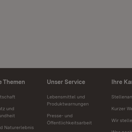
e Themen
Unser Service
Ihre Ka
tschaft
Lebensmittel und
Stellena
Produktwarnungen
utz und
Kurzer W
undheit
Presse- und
Wir stell
Öffentlichkeitsarbeit
d Naturerlebnis