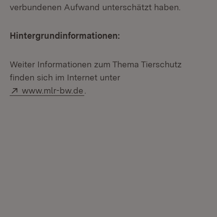
verbundenen Aufwand unterschätzt haben.
Hintergrundinformationen:
Weiter Informationen zum Thema Tierschutz
finden sich im Internet unter
Extern:
(Öffnet in neuem Fenster)
www.mlr-bw.de
.