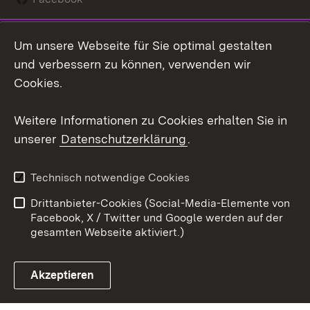
Instagram
Um unsere Webseite für Sie optimal gestalten
Social Wall
und verbessern zu können, verwenden wir
Cookies.
Youtube
Weitere Informationen zu Cookies erhalten Sie in
Zum 
unserer
Datenschutzerklärung
.
Kontakt
Datenschutz
Erklärung zur
Benutzungshinweise
Technisch notwendige Cookies
Barrierefreiheit
Drittanbieter-Cookies (Social-Media-Elemente von
Impressum
Cookies
Facebook, X / Twitter und Google werden auf der
gesamten Webseite aktiviert.)
Akzeptieren
Link zum Landesportal