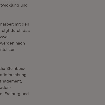
ntwicklung und
narbeit mit den
folgt durch das
 zwei
0 werden nach
ttel zur
ie Steinbeis-
haftsforschung
Management,
Baden-
e, Freiburg und