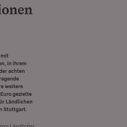
ionen
 mit
en, in ihrem
 der achten
rragende
re weitere
Euro gezielte
für Ländlichen
 Stuttgart.
amm Ländlicher