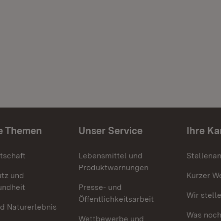
e Themen
Unser Service
Ihre Ka
tschaft
Lebensmittel und
Stellena
Produktwarnungen
utz und
Kurzer W
undheit
Presse- und
Wir stell
Öffentlichkeitsarbeit
d Naturerlebnis
Was noch 
Wettbewerbe und