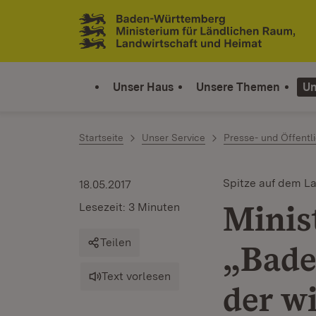
Zum Inhalt springen
Link zur Startseite
Unser Haus
Unsere Themen
Un
Startseite
Unser Service
Presse- und Öffentli
Spitze auf dem L
18.05.2017
Minis
Lesezeit: 3 Minuten
Teilen
„Bade
Text vorlesen
der w