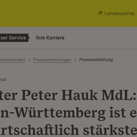
Extern:
Landesportal
ser Service
Ihre Karriere
chkeitsarbeit
Pressemitteilungen
Pressemitteilung
and
ter Peter Hauk MdL:
n-Württemberg ist e
irtschaftlich stärkst