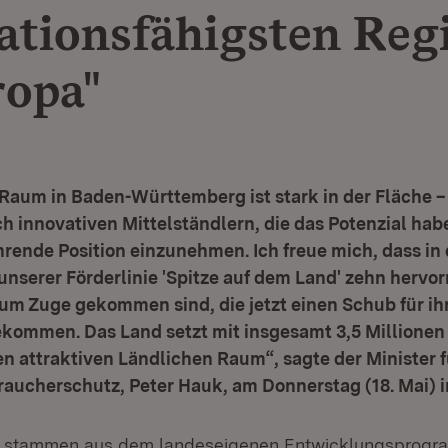
ationsfähigsten Reg
ropa"
Raum in Baden-Württemberg ist stark in der Fläche –
h innovativen Mittelständlern, die das Potenzial hab
hrende Position einzunehmen. Ich freue mich, dass in
nserer Förderlinie 'Spitze auf dem Land' zehn hervo
m Zuge gekommen sind, die jetzt einen Schub für ih
kommen. Das Land setzt mit insgesamt 3,5 Millionen 
en attraktiven Ländlichen Raum“, sagte der Minister 
ucherschutz, Peter Hauk, am Donnerstag (18. Mai) in
el stammen aus dem landeseigenen Entwicklungsprogr