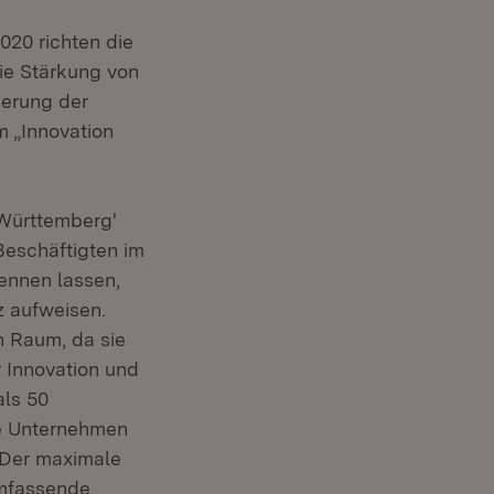
20 richten die
ie Stärkung von
derung der
 „Innovation
-Württemberg'
Beschäftigten im
ennen lassen,
z aufweisen.
 Raum, da sie
 Innovation und
als 50
ere Unternehmen
. Der maximale
umfassende