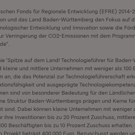
schen Fonds für Regionale Entwicklung (EFRE) 2014-20
ion und das Land Baden-Württemberg den Fokus auf d
nologischer Entwicklung und Innovation sowie die För
ur Verringerung der CO2-Emissionen mit dem Programm
de“.
inie 'Spitze auf dem Land! Technologieführer für Baden
d kleine und mittlere Unternehmen mit weniger als 100 
 an, die das Potenzial zur Technologieführerschaft erk
ationsfähigkeit und ausgeprägte Technologiekompeten
en sind von besonderer Bedeutung für den Ländlichen
ne Struktur Baden-Württembergs prägen und Kerne für
it sind. Dabei können kleine Unternehmen mit weniger 
r ihre Investitionen bis zu 20 Prozent Zuschuss, mittl
 100 Beschäftigten bis zu 10 Prozent Zuschuss erhalten
o Projekt beträgt 400.000 Euro. Bezuschusst werden 