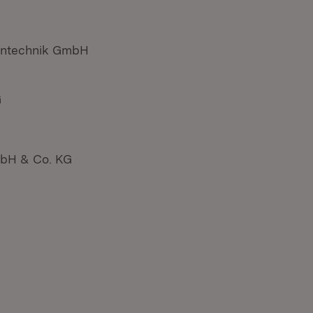
entechnik GmbH
G
mbH & Co. KG