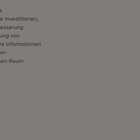
s
 Investitionen,
besserung
fung von
re Informationen
en-
chen Raum