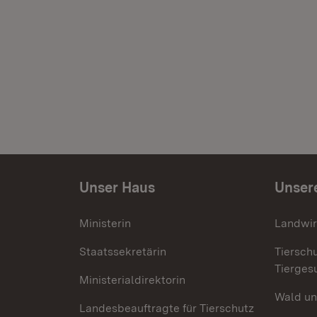
Unser Haus
Unser
Ministerin
Landwir
Staatssekretärin
Tiersch
Tierges
Ministerialdirektorin
Wald un
Landesbeauftragte für Tierschutz