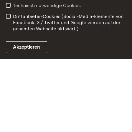
Erklärung zur
Benutzungshinweise
Technisch notwendige Cookies
Barrierefreiheit
Drittanbieter-Cookies (Social-Media-Elemente von
Impressum
Cookies
Facebook, X / Twitter und Google werden auf der
gesamten Webseite aktiviert.)
Akzeptieren
Link zum Landesportal