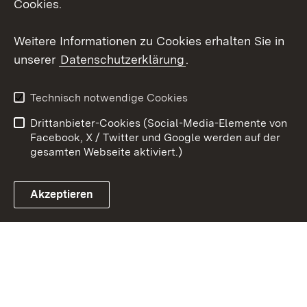
Cookies.
Youtube
Weitere Informationen zu Cookies erhalten Sie in
Zum 
unserer
Datenschutzerklärung
.
Kontakt
Datenschutz
Erklärung zur
Benutzungshinweise
Technisch notwendige Cookies
Barrierefreiheit
Drittanbieter-Cookies (Social-Media-Elemente von
Impressum
Cookies
Facebook, X / Twitter und Google werden auf der
gesamten Webseite aktiviert.)
Akzeptieren
Link zum Landesportal