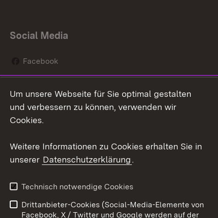
Social Media
Facebook
Instagram
Um unsere Webseite für Sie optimal gestalten
Social Wall
und verbessern zu können, verwenden wir
Cookies.
Youtube
Weitere Informationen zu Cookies erhalten Sie in
Zum 
unserer
Datenschutzerklärung
.
Kontakt
Datenschutz
Erklärung zur
Benutzungshinweise
Technisch notwendige Cookies
Barrierefreiheit
Drittanbieter-Cookies (Social-Media-Elemente von
Impressum
Cookies
Facebook, X / Twitter und Google werden auf der